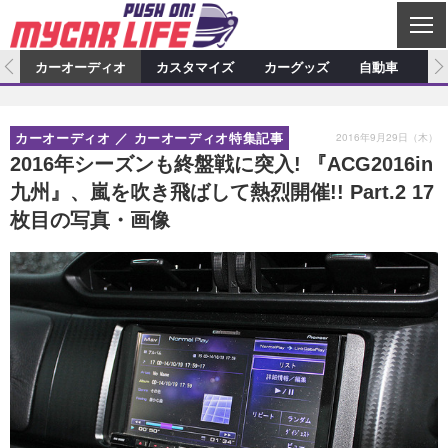
C
L
O
ム
カーオーディオ
カスタマイズ
カーグッズ
自動車
ア
S
カーオーディオ
E
特集記事
新製品情報
カスタマイズ
2016年9月29日（木）
カーオーディオ
カーオーディオ特集記事
プロショップ検索
ショップ訪問記
カスタマイズ特集記事
カスタマイズ新製品情報
カーグッズ
2016年シーズンも終盤戦に突入! 『ACG2016in
九州』、嵐を吹き飛ばして熱烈開催!! Part.2 17
カーオーディオニュース
デモカー製作記
カスタマイズニュース
カーグッズ特集記事
カーグッズ新製品情報
自動車
枚目の写真・画像
その他
カーグッズニュース
ニュース
試乗記
アクセスランキング
スクープ