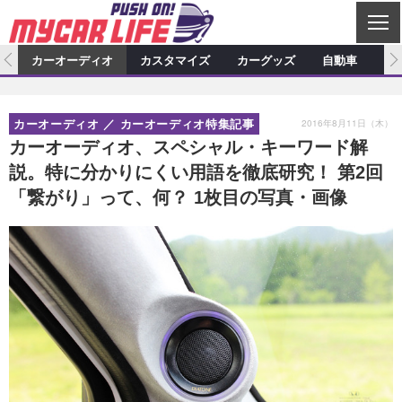
C
L
O
ム
カーオーディオ
カスタマイズ
カーグッズ
自動車
ア
S
カーオーディオ
E
特集記事
新製品情報
カスタマイズ
2016年8月11日（木）
カーオーディオ
カーオーディオ特集記事
プロショップ検索
ショップ訪問記
カスタマイズ特集記事
カスタマイズ新製品情報
カーグッズ
カーオーディオ、スペシャル・キーワード解
説。特に分かりにくい用語を徹底研究！ 第2回
カーオーディオニュース
デモカー製作記
カスタマイズニュース
カーグッズ特集記事
カーグッズ新製品情報
自動車
「繋がり」って、何？ 1枚目の写真・画像
その他
カーグッズニュース
ニュース
試乗記
アクセスランキング
スクープ