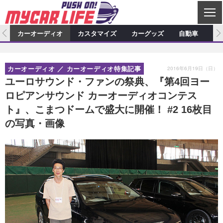
C
L
O
ム
カーオーディオ
カスタマイズ
カーグッズ
自動車
ア
S
カーオーディオ
E
特集記事
新製品情報
カスタマイズ
2016年6月19日（日）
カーオーディオ
カーオーディオ特集記事
プロショップ検索
ショップ訪問記
カスタマイズ特集記事
カスタマイズ新製品情報
カーグッズ
ユーロサウンド・ファンの祭典、『第4回ヨー
ロピアンサウンド カーオーディオコンテス
カーオーディオニュース
デモカー製作記
カスタマイズニュース
カーグッズ特集記事
カーグッズ新製品情報
自動車
ト』、こまつドームで盛大に開催！ #2 16枚目
その他
カーグッズニュース
ニュース
試乗記
アクセスランキング
の写真・画像
スクープ