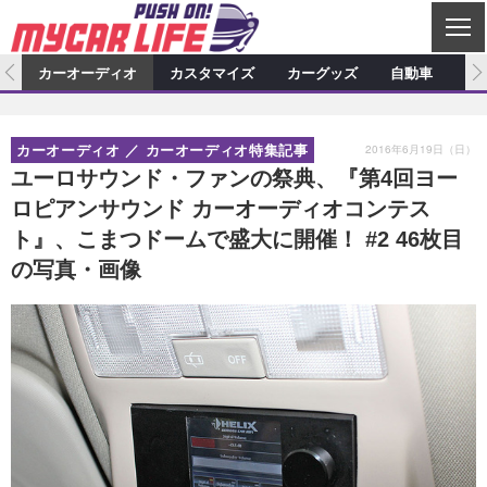
C
L
O
ム
カーオーディオ
カスタマイズ
カーグッズ
自動車
ア
S
カーオーディオ
E
特集記事
新製品情報
カスタマイズ
2016年6月19日（日）
カーオーディオ
カーオーディオ特集記事
プロショップ検索
ショップ訪問記
カスタマイズ特集記事
カスタマイズ新製品情報
カーグッズ
ユーロサウンド・ファンの祭典、『第4回ヨー
ロピアンサウンド カーオーディオコンテス
カーオーディオニュース
デモカー製作記
カスタマイズニュース
カーグッズ特集記事
カーグッズ新製品情報
自動車
ト』、こまつドームで盛大に開催！ #2 46枚目
その他
カーグッズニュース
ニュース
試乗記
アクセスランキング
の写真・画像
スクープ