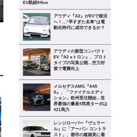
EV航続94km
アウディ『A2』がEVで復活
へ！…“早すぎた名車”は電
動化時代に成功できるか？
アウディの新型コンパクト
EV『A2 eトロン』、プロト
タイプの写真公開…空力対
策で電費向上
メルセデスAMG『A45
S』、「ファイナルエディ
ション」欧州受注開始…世
界最強の量産4気筒ターボは
421馬力
レンジローバー『ヴェラー
ル』に「アーバン コントラ
スト」、都市の建築美に着