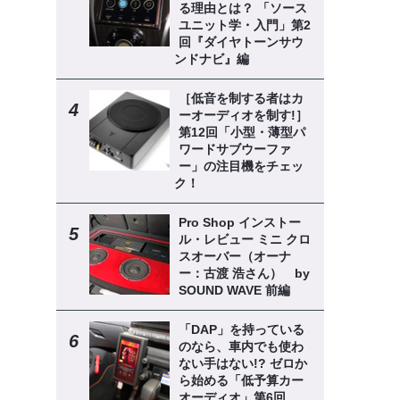
る理由とは？ 「ソース
ユニット学・入門」第2
回『ダイヤトーンサウ
ンドナビ』編
［低音を制する者はカ
ーオーディオを制す!］
第12回「小型・薄型パ
ワードサブウーファ
ー」の注目機をチェッ
ク！
Pro Shop インストー
ル・レビュー ミニ クロ
スオーバー（オーナ
ー：古渡 浩さん） by
SOUND WAVE 前編
「DAP」を持っている
のなら、車内でも使わ
ない手はない!? ゼロか
ら始める「低予算カー
オーディオ」第6回