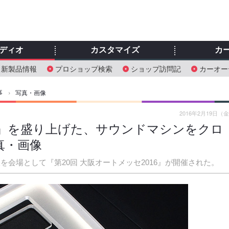
ディオ
カスタマイズ
カ
新製品情報
プロショップ検索
ショップ訪問記
カーオー
事
›
写真・画像
2016年2月19日（
16』を盛り上げた、サウンドマシンをクロ
写真・画像
阪を会場として『第20回 大阪オートメッセ2016』が開催された。