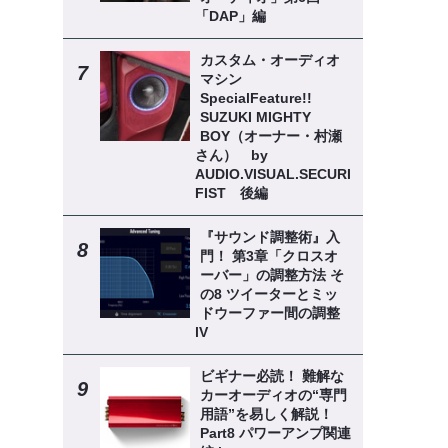
「DAP」編
カスタム・オーディオ
マシン
SpecialFeature!!
SUZUKI MIGHTY
BOY（オーナー・村瀬
さん） by
AUDIO.VISUAL.SECURITY
FIST 後編
『サウンド調整術』入
門！ 第3章「クロスオ
ーバー」の調整方法 そ
の8 ツイーターとミッ
ドウーファー間の調整
lV
ビギナー必読！ 難解な
カーオーディオの“専門
用語”を易しく解説！
Part8 パワーアンプ関連