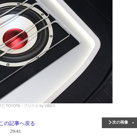
田祥三
TOYOTA・プリウス by VIBES
次の画像
この記事へ戻る
29/41