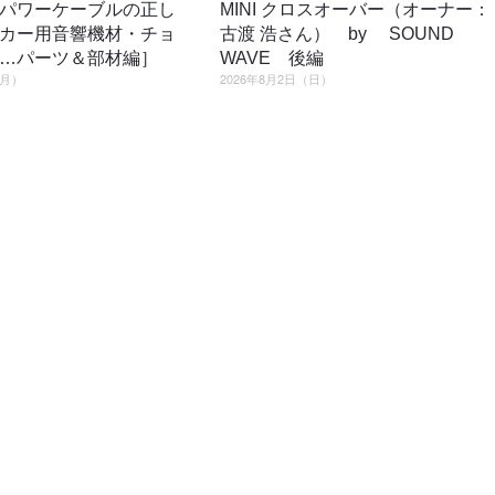
パワーケーブルの正し
MINI クロスオーバー（オーナー：
カー用音響機材・チョ
古渡 浩さん） by SOUND
…パーツ＆部材編］
WAVE 後編
（月）
2026年8月2日（日）