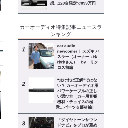
想…120台限定で899万円
カーオーディオ特集記事ニュースラ
ンキング
car audio
newcomer！ スズキ ハ
スラー（オーナー：ゆ
ゆゆさん） by リク
ロス前編
“太ければ正解”ではな
い？ カーオーディオ用
パワーケーブルの正し
い選び方［カー用音響
機材・チョイスの極
意…パーツ＆部材編］
『ダイヤトーンサウン
ドナビ』をプロが薦め