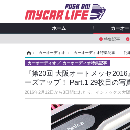
ホーム
カーオー
特集記事
ホーム
›
カーオーディオ
›
カーオーディオ特集記事
›
記
カーオーディオ
カーオーディオ特集記事
『第20回 大阪オートメッセ20
ーズアップ！ Part.1 29枚目の
2016年2月12日から3日間にわたり、インテックス大