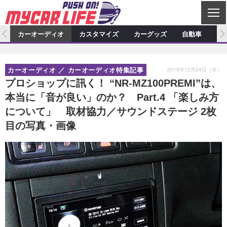
C
L
O
ム
カーオーディオ
カスタマイズ
カーグッズ
自動車
ア
S
カーオーディオ
E
特集記事
新製品情報
カスタマイズ
2015年12月24日（木）
カーオーディオ
カーオーディオ特集記事
プロショップ検索
ショップ訪問記
カスタマイズ特集記事
カスタマイズ新製品情報
カーグッズ
プロショップに訊く！ “NR-MZ100PREMI”は、
本当に「音が良い」のか？ Part.4 「楽しみ方
カーオーディオニュース
デモカー製作記
カスタマイズニュース
カーグッズ特集記事
カーグッズ新製品情報
自動車
について」 取材協力／サウンドステージ 2枚
その他
カーグッズニュース
ニュース
試乗記
アクセスランキング
目の写真・画像
スクープ