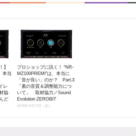
！】
プロショップに訊く！ “NR-
は、本当
MZ100PREMI”は、本当に
？
「音が良い」のか？ Part.3
ハイレ
「素の音質＆調整能力につ
材協
いて」 取材協力／Sound
んど
Evolution ZEROBIT
2015年12月17日（木）