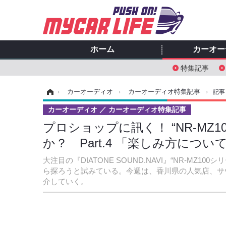
ホーム
カーオー
特集記事
ホーム
›
カーオーディオ
›
カーオーディオ特集記事
›
記事
カーオーディオ
カーオーディオ特集記事
プロショップに訊く！ “NR-MZ1
か？ Part.4 「楽しみ方に
大注目の『DIATONE SOUND.NAVI』“NR-M
ら探ろうと試みている。今週は、香川県の人気店、サ
介していく。