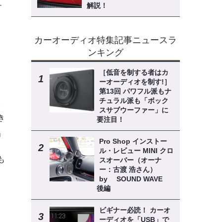
ュ
解説！
カーオーディオ特集記事ニュースラ
ンキング
［低音を制する者はカ
ーオーディオを制す!］
第13回 パワフル派もナ
チュラル派も「ボック
い
スサブウーファー」に
き
要注目！
」
Pro Shop インストー
ル・レビュー MINI クロ
も
スオーバー（オーナ
ー：古渡 浩さん）
by SOUND WAVE
後編
ビギナー必読！ カーオ
ーディオを「USB」で