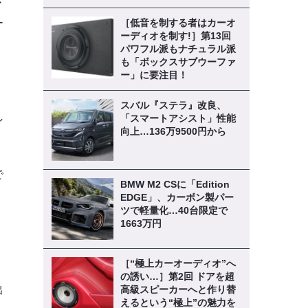
さ
ー
［低音を制する者はカーオ
ーディオを制す!］第13回
」
パワフル派もナチュラル派
も「ボックスサブウーファ
ー」に要注目！
スバル『ステラ』改良、
し
「スマートアシスト」性能
向上…136万9500円から
で
BMW M2 CSに「Edition
、
EDGE」、カーボン製パー
ツで軽量化…40台限定で
1663万円
［“極上カーオーディオ”へ
の誘い…］第2回 ドアを超
出
高級スピーカーへと作り替
えるという“極上”の魅力を