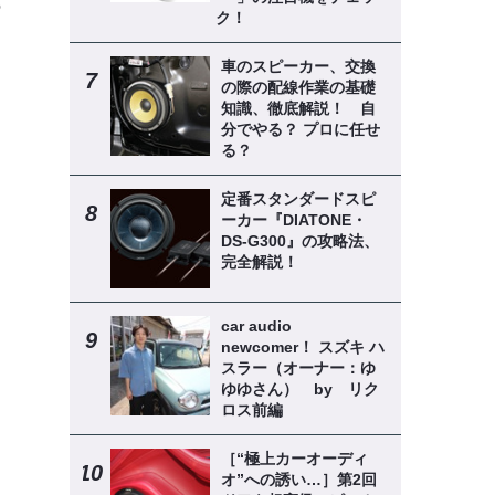
の
ク！
定
車のスピーカー、交換
の際の配線作業の基礎
知識、徹底解説！ 自
分でやる？ プロに任せ
》
る？
定番スタンダードスピ
ーカー『DIATONE・
DS-G300』の攻略法、
完全解説！
car audio
newcomer！ スズキ ハ
スラー（オーナー：ゆ
ゆゆさん） by リク
ロス前編
［“極上カーオーディ
オ”への誘い…］第2回