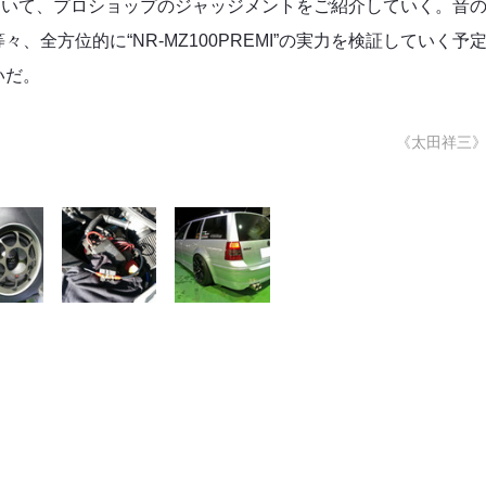
合力について、プロショップのジャッジメントをご紹介していく。音
全方位的に“NR-MZ100PREMI”の実力を検証していく予
いだ。
《太田祥三