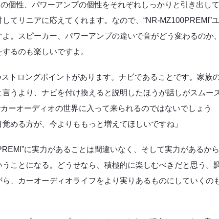
ピーカーの個性、パワーアンプの個性をそれぞれしっかりと引き出し
リニアに応えてくれます。なので、“NR-MZ100PREMI”
すよ。スピーカー、パワーアンプの違いで音がどう変わるのか
をするのも楽しいですよ。
、もう1つストロングポイントがあります。ナビであることです。家族
と言うより、ナビを付け換えると説明したほうが話しがスムー
気持ちでカーオーディオの世界に入って来られるのではないでしょう
目覚める方が、今よりももっと増えてほしいですね」
0PREMI”に実力があることは間違いなく、そして実力があるか
いうことになる。どうせなら、積極的に楽しむべきだと思う。
がら、カーオーディオライフをより実りあるものにしていくの