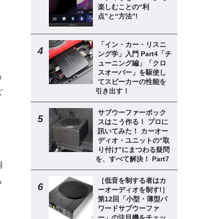
て
楽しむことの“利
点”と“方法”!
ユ
、
「イン・カー・リスニ
ング学」入門 Part4「チ
ューニング編」「クロ
スオーバー」を駆使し
の
てスピーカーの性能を
引き出す！
ズ
サブウーファーボック
スはこう作る！ プロに
訊いてみた！ カーオー
ディオ・ユニットの“取
ら
り付け”にまつわる疑問
を、すべて解決！ Part7
調
も
［低音を制する者はカ
ーオーディオを制す!］
第12回「小型・薄型パ
ワードサブウーファ
ー」の注目機をチェッ