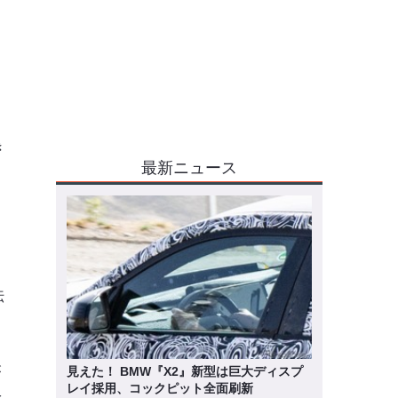
き
最新ニュース
伝
が
見えた！ BMW『X2』新型は巨大ディスプ
レイ採用、コックピット全面刷新