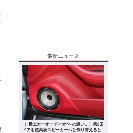
ま
今
最新ニュース
耳
［“極上カーオーディオ”への誘い…］第2回
説
ドアを超高級スピーカーへと作り替えると