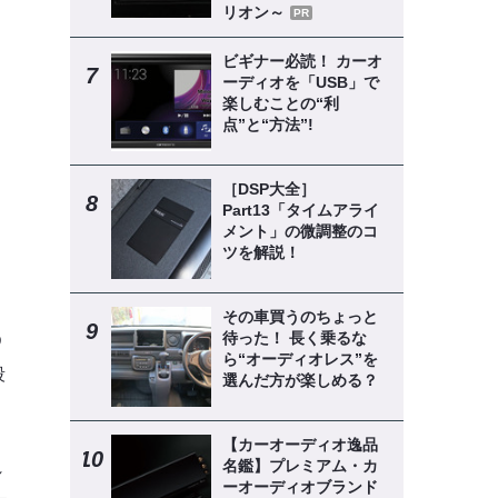
リオン～
PR
ビギナー必読！ カーオ
ーディオを「USB」で
楽しむことの“利
点”と“方法”!
［DSP大全］
Part13「タイムアライ
メント」の微調整のコ
ツを解説！
その車買うのちょっと
う
待った！ 長く乗るな
ら“オーディオレス”を
段
選んだ方が楽しめる？
【カーオーディオ逸品
名鑑】プレミアム・カ
れ
ーオーディオブランド