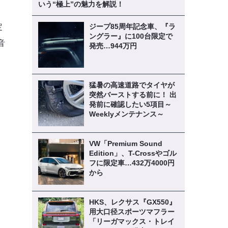
いう“極上”の魅力を解説！
、
定
ジープ85周年記念車、『ラ
ングラー』に100台限定で
音
発売…944万円
猛暑の高速道路でタイヤが
突然バーストする前に！ 出
発前に確認したい5項目～
Weeklyメンテナンス～
VW「Premium Sound
Edition」、T-Crossやゴル
フに限定車…432万4000円
から
HKS、レクサス『GX550』
用大口径スポーツマフラー
「リーガマックス・トレイ