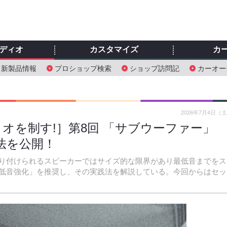
ディオ
カスタマイズ
カ
新製品情報
プロショップ検索
ショップ訪問記
カーオー
2026年7月4日（
オを制す!］第8回 「サブウーファー」
止法を公開！
り付けられるスピーカーではサイズ的な限界があり最低音までをス
低音強化」を推奨し、その実践法を解説している。今回からはセッ