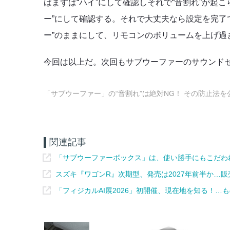
ばまずは“ハイ”にして確認しそれで“音割れ”が起こ
ー”にして確認する。それで大丈夫なら設定を完了
ー”のままにして、リモコンのボリュームを上げ過
今回は以上だ。次回もサブウーファーのサウンド
「サブウーファー」の“音割れ”は絶対NG！ その防止法
関連記事
「サブウーファーボックス」は、使い勝手にもこだわ
スズキ『ワゴンR』次期型、発売は2027年前半か…
「フィジカルAI展2026」初開催、現在地を知る！…