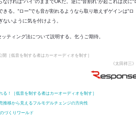
らなければ“ハイ”のままでOKだ。逆に“音割れ”が起これば次に“
できる。“ロー”でも音が割れるようなら取り敢えずゲインは“ロ
ぎないように気を付けよう。
セッティング法について説明する。乞うご期待。
を公開［低音を制する者はカーオーディオを制す］
《太田祥三
れる！［低音を制する者はカーオーディオを制す］
販売推移から見えるフルモデルチェンジの方向性
ものづくりワールド