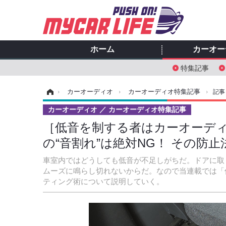
ホーム
カーオー
特集記事
ホーム
›
カーオーディオ
›
カーオーディオ特集記事
›
記事
カーオーディオ
カーオーディオ特集記事
［低音を制する者はカーオーディ
の“音割れ”は絶対NG！ その防
車室内ではどうしても低音が不足しがちだ。ドアに取
ムーズに鳴らし切れないからだ。なので当連載では「
ティング術について説明していく。