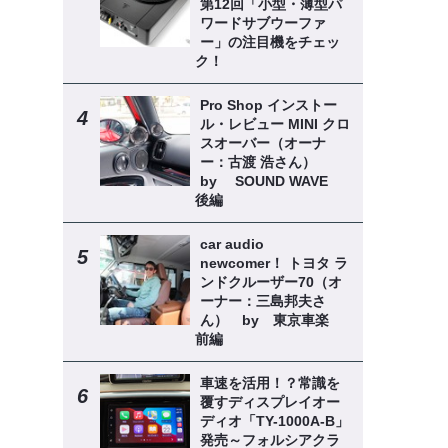
第12回「小型・薄型パ
ワードサブウーファ
ー」の注目機をチェッ
ク！
Pro Shop インストー
ル・レビュー MINI クロ
スオーバー（オーナ
ー：古渡 浩さん）
by SOUND WAVE
後編
car audio
newcomer！ トヨタ ラ
ンドクルーザー70（オ
ーナー：三島邦夫さ
ん） by 東京車楽
前編
車速を活用！？常識を
覆すディスプレイオー
ディオ「TY-1000A-B」
発売～フォルシアクラ