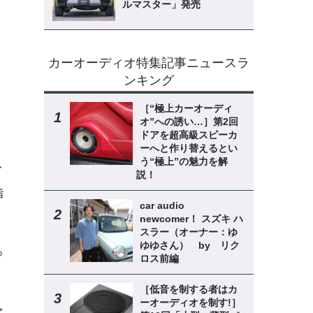
ルマスター」発売
カーオーディオ特集記事ニュースラ
ンキング
［“極上カーオーディ
オ”への誘い…］第2回
ドアを超高級スピーカ
ーへと作り替えるとい
う“極上”の魅力を解
イ
説！
指
car audio
newcomer！ スズキ ハ
スラー（オーナー：ゆ
ゆゆさん） by リク
っ
ロス前編
［低音を制する者はカ
ーオーディオを制す!］
ァ