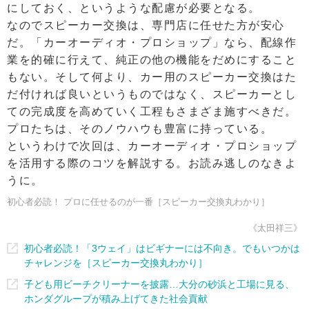
にしておく、というような配慮が必要となる。
なのでスピーカー交換は、専門店に任せた方が安心
だ。「カーオーディオ・プロショップ」なら、配線作
業を的確に行えて、純正の他の機能をだめにすること
もない。そして何より、カー用のスピーカー交換はた
だ付ければ良いというものではなく、スピーカーとし
ての完成度を高めていく工程もさまざま施すべきだ。
プロたちは、そのノウハウも豊富に持っている。
というわけで次回は、カーオーディオ・プロショップ
を活用する際のコツを解説する。お読み逃しのなきよ
うに。
初心者必読！ プロに任せるのが一番［スピーカー交換丸わかり］
《太田祥三》
初心者必読！「3ウェイ」はビギナーには不向き。でもいつかは
チャレンジを［スピーカー交換丸わかり］
子ども用ビーチクリーナーを披露…大分の砂浜と工場に見る、
ホンダグループが積み上げてきた社会貢献