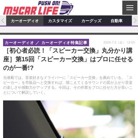
C
L
O
ム
カーオーディオ
カスタマイズ
カーグッズ
自動車
ア
S
カーオーディオ
E
特集記事
新製品情報
カスタマイズ
2026.7.3（金） 12:00
カーオーディオ
カーオーディオ特集記事
プロショップ検索
ショップ訪問記
カスタマイズ特集記事
カスタマイズ新製品情報
カーグッズ
［初心者必読！「スピーカー交換」丸分かり講
座］第15回「スピーカー交換」はプロに任せる
カーオーディオニュース
デモカー製作記
カスタマイズニュース
カーグッズ特集記事
カーグッズ新製品情報
自動車
のが一番!?
その他
カーグッズニュース
ニュース
試乗記
アクセスランキング
当連載では、音楽好きなドライバーに「スピーカー交換」を薦めている。「ス
ピーカー」を市販品へと交換すれば、聴こえてくるサウンドの質が上がり音楽
スクープ
の楽しさや感動力がアップする。今回は、その作業をプロに任せた方が良いこ
とについて解説していく。