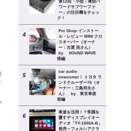
第12回「小型・薄型パ
ワードサブウーファ
ー」の注目機をチェッ
ク！
Pro Shop インストー
ル・レビュー MINI クロ
スオーバー（オーナ
ー：古渡 浩さん）
by SOUND WAVE
後編
car audio
質
newcomer！ トヨタ ラ
ンドクルーザー70（オ
て
ーナー：三島邦夫さ
ん） by 東京車楽
前編
み
車速を活用！？常識を
覆すディスプレイオー
ディオ「TY-1000A-B」
発売～フォルシアクラ