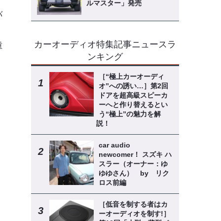
ルマスター」発売
バ
カーオーディオ特集記事ニュースラ
重
ンキング
［“極上カーオーディ
オ”への誘い…］第2回
ドアを超高級スピーカ
ーへと作り替えるとい
う“極上”の魅力を解
説！
car audio
newcomer！ スズキ ハ
スラー（オーナー：ゆ
ゆゆさん） by リク
ロス前編
［低音を制する者はカ
ーオーディオを制す!］