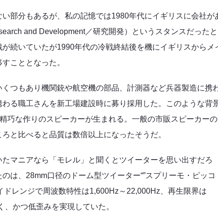
い部分もあるが、私の記憶では1980年代にイギリスに会社が
ch and Development／研究開発）というスタンスだったと
が続いていたが1990年代の冷戦終結後を機にイギリスからメ
移すこととなった。
いくつもあり機関銃や航空機の部品、計測器など兵器製造に携
携わる職工さんを新工場建設時に募り採用した。このような背
る精巧な作りのスピーカーが生まれる。一般の市販スピーカーの
ころと比べると品質は数倍以上になったそうだ。
いたマニアなら「モレル」と聞くとツイーターを思い出すだろ
のは、28mm口径のドーム型ツイーター“”スプリーモ・ピッコ
イドレンジで周波数特性は1,600Hz～22,000Hz、再生限界は
能率は高く、かつ低歪みを実現していた。