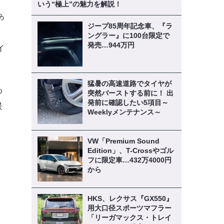
いう“極上”の魅力を解説！
あ
ジープ85周年記念車、『ラ
ングラー』に100台限定で
発売…944万円
イ
猛暑の高速道路でタイヤが
わ
突然バーストする前に！ 出
発前に確認したい5項目～
景
Weeklyメンテナンス～
VW「Premium Sound
Edition」、T-Crossやゴル
フに限定車…432万4000円
から
HKS、レクサス『GX550』
用大口径スポーツマフラー
「リーガマックス・トレイ