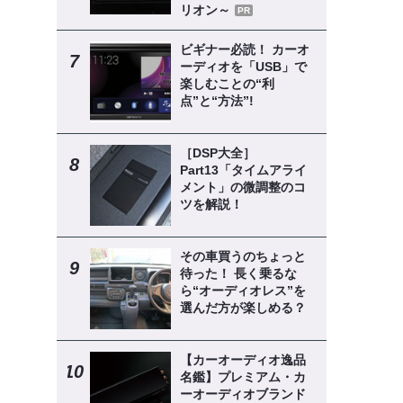
リオン～
PR
ビギナー必読！ カーオ
ーディオを「USB」で
楽しむことの“利
点”と“方法”!
［DSP大全］
Part13「タイムアライ
メント」の微調整のコ
ツを解説！
その車買うのちょっと
待った！ 長く乗るな
ら“オーディオレス”を
選んだ方が楽しめる？
【カーオーディオ逸品
名鑑】プレミアム・カ
ーオーディオブランド