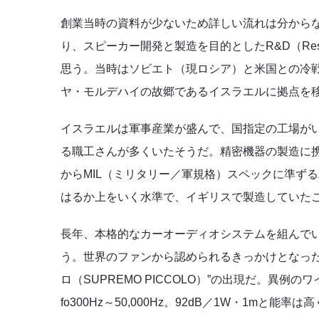
創業当時の資料が少ないため詳しい流れは分からな
り、スピーカー開発と製造を目的としたR&D（Resear
思う。当時はソビエト（現ロシア）と米国との冷戦
ヤ・モルデハイの故郷であるイスラエルに拠点を
イスラエルは軍事産業が盛んで、国指定の工場が
る職工さんが多くいたそうだ。精密機器の製造に
からMIL（ミリタリー／軍規格）スペックに準ず
はるか上をいく水準で、イギリスで製造していた
長年、本格的なカーオーディオシステムを組んで
う。世界のファンから認められるきっかけとなった
ロ（SUPREMO PICCOLO）”の出現だ。異例のワ
fo300Hz～50,000Hz。92dB／1W・1mと