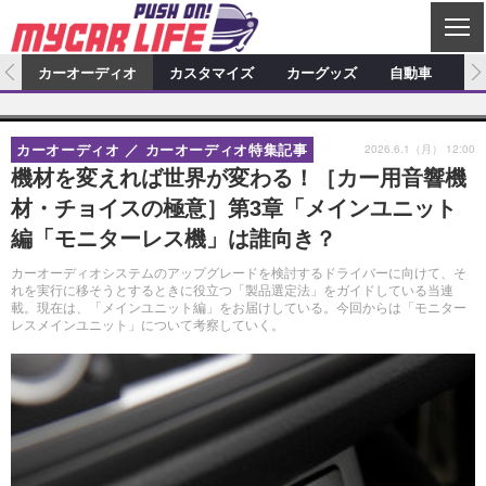
C
L
O
ム
カーオーディオ
カスタマイズ
カーグッズ
自動車
ア
S
カーオーディオ
E
特集記事
新製品情報
カスタマイズ
2026.6.1（月） 12:00
カーオーディオ
カーオーディオ特集記事
プロショップ検索
ショップ訪問記
カスタマイズ特集記事
カスタマイズ新製品情報
カーグッズ
機材を変えれば世界が変わる！［カー用音響機
材・チョイスの極意］第3章「メインユニット
カーオーディオニュース
デモカー製作記
カスタマイズニュース
カーグッズ特集記事
カーグッズ新製品情報
自動車
編「モニターレス機」は誰向き？
その他
カーグッズニュース
ニュース
試乗記
アクセスランキング
カーオーディオシステムのアップグレードを検討するドライバーに向けて、そ
れを実行に移そうとするときに役立つ「製品選定法」をガイドしている当連
スクープ
載。現在は、「メインユニット編」をお届けしている。今回からは「モニター
レスメインユニット」について考察していく。