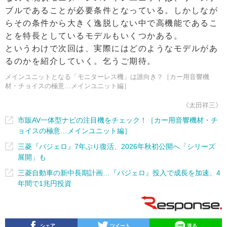
ブルであることが必要条件となっている。しかしなが
らその条件から大きく逸脱しない中で高機能であるこ
とを特長としているモデルもいくつかある。
というわけで次回は、実際にはどのようなモデルがあ
るのかを紹介していく。乞うご期待。
メインユニットとなる「モニターレス機」は誰向き？［カー用音響機
材・チョイスの極意…メインユニット編］
《太田祥三》
市販AV一体型ナビの注目機をチェック！［カー用音響機材・チ
ョイスの極意…メインユニット編］
三菱『パジェロ』7年ぶり復活、2026年秋初公開へ「シリーズ
展開」も
三菱自動車の新中長期計画…『パジェロ』投入で成長を加速、4
年間で1兆円投資
シェア
ツイート
送る