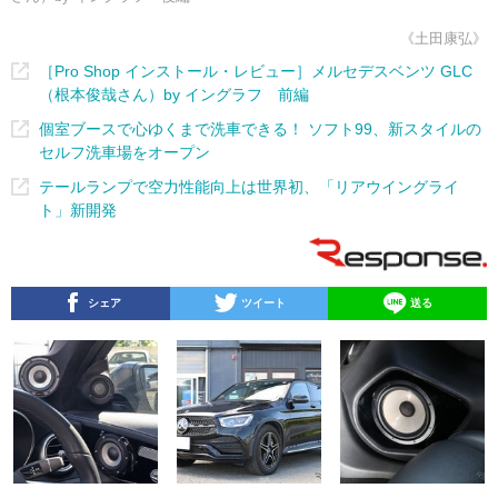
《土田康弘》
［Pro Shop インストール・レビュー］メルセデスベンツ GLC
（根本俊哉さん）by イングラフ 前編
個室ブースで心ゆくまで洗車できる！ ソフト99、新スタイルの
セルフ洗車場をオープン
テールランプで空力性能向上は世界初、「リアウイングライ
ト」新開発
シェア
ツイート
送る