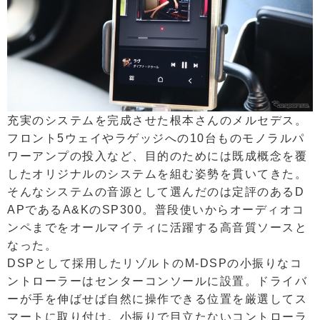
充実のシステムを完成させた根本さんのメルセデス。
フロント5ウェイやラゲッジへの10台ものモノラルパ
ワーアンプの投入など、目的のためには既成概念を覆
したオリジナルのシステムを組む姿勢を貫いてきた。
そんなシステムの音源として選んだのは定評のあるD
APであるA&KのSP300。普段使いからオーディオコ
ンペまでをオールマイティに活躍する高音質ソースと
なった。
DSPとして採用したリゾルトのM-DSPの小振りなコ
ントローラーはセンターコンソールに設置。ドライバ
ーが手を伸ばせば自然に操作できる位置を厳選してス
マートに取り付け。小振りで目立たないコントローラ