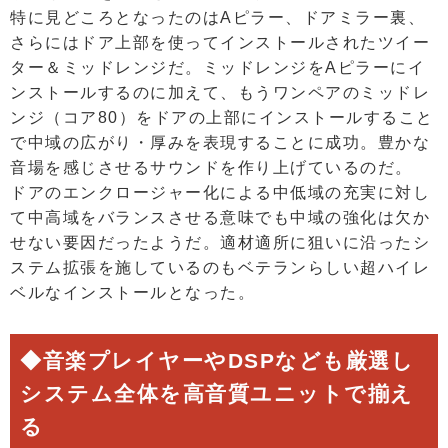
特に見どころとなったのはAピラー、ドアミラー裏、
さらにはドア上部を使ってインストールされたツイー
ター＆ミッドレンジだ。ミッドレンジをAピラーにイ
ンストールするのに加えて、もうワンペアのミッドレ
ンジ（コア80）をドアの上部にインストールすること
で中域の広がり・厚みを表現することに成功。豊かな
音場を感じさせるサウンドを作り上げているのだ。
ドアのエンクロージャー化による中低域の充実に対し
て中高域をバランスさせる意味でも中域の強化は欠か
せない要因だったようだ。適材適所に狙いに沿ったシ
ステム拡張を施しているのもベテランらしい超ハイレ
ベルなインストールとなった。
◆音楽プレイヤーやDSPなども厳選し
システム全体を高音質ユニットで揃え
る