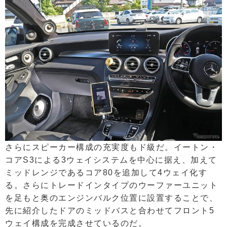
さらにスピーカー構成の充実度もド級だ。イートン・
コアS3による3ウェイシステムを中心に据え、加えて
ミッドレンジであるコア80を追加して4ウェイ化す
る。さらにトレードインタイプのウーファーユニット
を足もと奥のエンジンバルク位置に設置することで、
先に紹介したドアのミッドバスと合わせてフロント5
ウェイ構成を完成させているのだ。