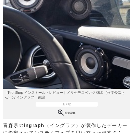
［Pro Shop インストール・レビュー］メルセデスベンツ GLC（根本俊哉さ
ん）by イングラフ 後編
全 9 枚
拡大写真
青森県の
ingraph
（イングラフ）が製作したデモカー
に影響されてシステムアップを思い立った根本さん。