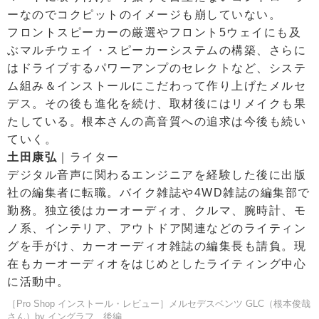
ーなのでコクピットのイメージも崩していない。
フロントスピーカーの厳選やフロント5ウェイにも及
ぶマルチウェイ・スピーカーシステムの構築、さらに
はドライブするパワーアンプのセレクトなど、システ
ム組み＆インストールにこだわって作り上げたメルセ
デス。その後も進化を続け、取材後にはリメイクも果
たしている。根本さんの高音質への追求は今後も続い
ていく。
土田康弘
｜ライター
デジタル音声に関わるエンジニアを経験した後に出版
社の編集者に転職。バイク雑誌や4WD雑誌の編集部で
勤務。独立後はカーオーディオ、クルマ、腕時計、モ
ノ系、インテリア、アウトドア関連などのライティン
グを手がけ、カーオーディオ雑誌の編集長も請負。現
在もカーオーディオをはじめとしたライティング中心
に活動中。
［Pro Shop インストール・レビュー］メルセデスベンツ GLC（根本俊哉
さん）by イングラフ 後編