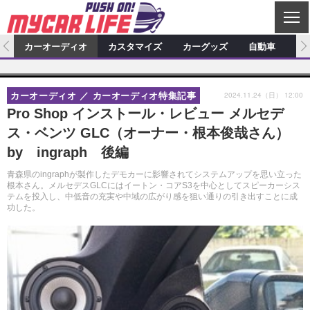
C
L
O
ム
カーオーディオ
カスタマイズ
カーグッズ
自動車
ア
S
カーオーディオ
E
特集記事
新製品情報
カスタマイズ
2024.11.24（日） 12:00
カーオーディオ
カーオーディオ特集記事
プロショップ検索
ショップ訪問記
カスタマイズ特集記事
カスタマイズ新製品情報
カーグッズ
Pro Shop インストール・レビュー メルセデ
ス・ベンツ GLC（オーナー・根本俊哉さん）
カーオーディオニュース
デモカー製作記
カスタマイズニュース
カーグッズ特集記事
カーグッズ新製品情報
自動車
by ingraph 後編
その他
カーグッズニュース
ニュース
試乗記
アクセスランキング
青森県のingraphが製作したデモカーに影響されてシステムアップを思い立った
根本さん。メルセデスGLCにはイートン・コアS3を中心としてスピーカーシス
スクープ
テムを投入し、中低音の充実や中域の広がり感を狙い通りの引き出すことに成
功した。