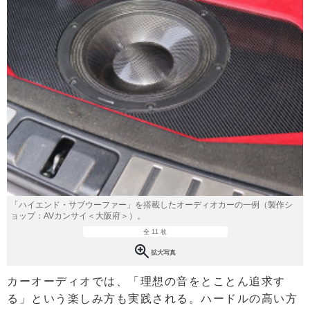
「ハイエンド・サブウーファー」を搭載したオーディオカーの一例（製作シ
ョップ：AVカンサイ＜大阪府＞）。
全 11 枚
拡大写真
カーオーディオでは、「理想の音をとことん追求す
る」という楽しみ方も実践される。ハードルの高い方