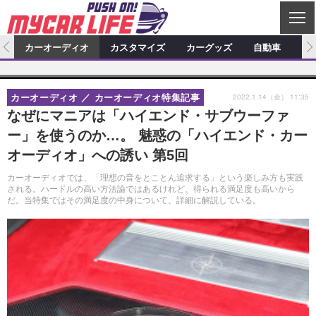
C
L
O
ム
カーオーディオ
カスタマイズ
カーグッズ
自動車
ア
S
カーオーディオ
E
特集記事
新製品情報
カスタマイズ
2022.1.14（金） 11:35
カーオーディオ
カーオーディオ特集記事
プロショップ検索
ショップ訪問記
カスタマイズ特集記事
カスタマイズ新製品情報
カーグッズ
なぜにマニアは「ハイエンド・サブウーファ
ー」を使うのか…。 魅惑の「ハイエンド・カー
カーオーディオニュース
デモカー製作記
カスタマイズニュース
カーグッズ特集記事
カーグッズ新製品情報
自動車
オーディオ」への誘い 第5回
その他
カーグッズニュース
ニュース
試乗記
アクセスランキング
カーオーディオでは、「理想の音をとことん追求する」という楽しみ方も実践
される。ハードルの高い方法論ではあるけれど、得られる満足度も高いから
スクープ
だ。当特集ではその満足度の中身について、詳細に解説している。