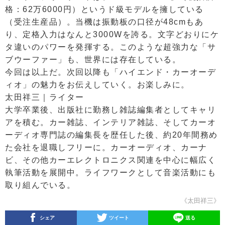
格：62万6000円）というド級モデルを擁している
（受注生産品）。当機は振動板の口径が48cmもあ
り、定格入力はなんと3000Wを誇る。文字どおりにケ
タ違いのパワーを発揮する。このような超強力な「サ
ブウーファー」も、世界には存在している。
今回は以上だ。次回以降も「ハイエンド・カーオーデ
ィオ」の魅力をお伝えしていく。お楽しみに。
太田祥三｜ライター
大学卒業後、出版社に勤務し雑誌編集者としてキャリ
アを積む。カー雑誌、インテリア雑誌、そしてカーオ
ーディオ専門誌の編集長を歴任した後、約20年間務め
た会社を退職しフリーに。カーオーディオ、カーナ
ビ、その他カーエレクトロニクス関連を中心に幅広く
執筆活動を展開中。ライフワークとして音楽活動にも
取り組んでいる。
《太田祥三》
シェア
ツイート
送る