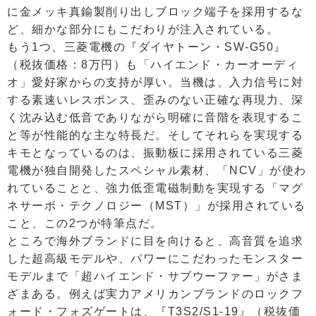
に金メッキ真鍮製削り出しブロック端子を採用するな
ど、細かな部分にもこだわりが注入されている。
もう1つ、三菱電機の『ダイヤトーン・SW-G50』
（税抜価格：8万円）も「ハイエンド・カーオーディ
オ」愛好家からの支持が厚い。当機は、入力信号に対
する素速いレスポンス、歪みのない正確な再現力、深
く沈み込む低音でありながら明確に音階を表現するこ
と等が性能的な主な特長だ。そしてそれらを実現する
キモとなっているのは、振動板に採用されている三菱
電機が独自開発したスペシャル素材、「NCV」が使わ
れていることと、強力低歪電磁制動を実現する「マグ
ネサーボ・テクノロジー（MST）」が採用されている
こと、この2つが特筆点だ。
ところで海外ブランドに目を向けると、高音質を追求
した超高級モデルや、パワーにこだわったモンスター
モデルまで「超ハイエンド・サブウーファー」がさま
ざまある。例えば実力アメリカンブランドのロックフ
ォード・フォズゲートは、『T3S2/S1-19』（税抜価