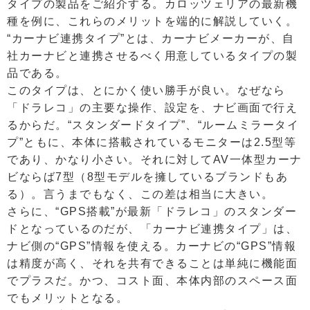
タイプの製品をご紹介する。カロッツェリアの最新機
種を例に、これらのメリットを端的に解説していく。
“カーナビ連携タイプ”とは、カーナビメーカーが、自
社カーナビと連携させるべく用意しているタイプの製
品である。
このタイプは、とにかく使い勝手が良い。なぜなら
「ドラレコ」の主要な操作、設定を、ナビ画面で行え
るからだ。“スタンダードタイプ”、“ルームミラータイ
プ”ともに、本体に搭載されているモニターは2.5型等
であり、かなり小さい。それに対してAV一体型カーナ
ビならば7型（8型モデルを擁しているブランドもあ
る）。言うまでもなく、この差は相当に大きい。
さらに、“GPS搭載”が最新「ドラレコ」のスタンダー
ドとなっているのだが、「カーナビ連携タイプ」は、
ナビ側の“GPS”情報を使える。カーナビの“GPS”情報
は精度が高く、それを共有できることは単純に機能面
でプラスだ。かつ、コスト面、本体内部のスペース面
でもメリットとなる。