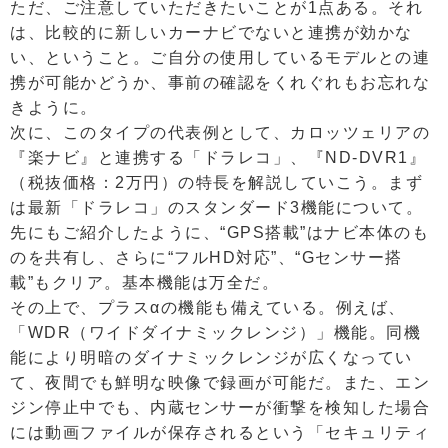
ただ、ご注意していただきたいことが1点ある。それ
は、比較的に新しいカーナビでないと連携が効かな
い、ということ。ご自分の使用しているモデルとの連
携が可能かどうか、事前の確認をくれぐれもお忘れな
きように。
次に、このタイプの代表例として、カロッツェリアの
『楽ナビ』と連携する「ドラレコ」、『ND-DVR1』
（税抜価格：2万円）の特長を解説していこう。まず
は最新「ドラレコ」のスタンダード3機能について。
先にもご紹介したように、“GPS搭載”はナビ本体のも
のを共有し、さらに“フルHD対応”、“Gセンサー搭
載”もクリア。基本機能は万全だ。
その上で、プラスαの機能も備えている。例えば、
「WDR（ワイドダイナミックレンジ）」機能。同機
能により明暗のダイナミックレンジが広くなってい
て、夜間でも鮮明な映像で録画が可能だ。また、エン
ジン停止中でも、内蔵センサーが衝撃を検知した場合
には動画ファイルが保存されるという「セキュリティ