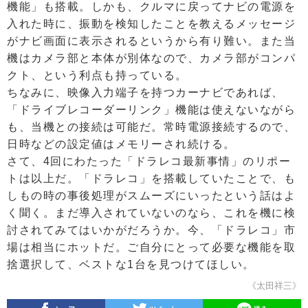
機能」も搭載。しかも、クルマに戻ってナビの電源を
入れた時に、振動を検知したことを教えるメッセージ
がナビ画面に表示されるというから有り難い。また当
機はカメラ部と本体が別体なので、カメラ部がコンパ
クト、という利点も持っている。
ちなみに、映像入力端子を持つカーナビであれば、
「ドライブレコーダーリンク」機能は使えないながら
も、当機との接続は可能だ。常時電源接続するので、
日時などの設定値はメモリーされ続ける。
さて、4回にわたった「ドラレコ最新事情」のリポー
トは以上だ。「ドラレコ」を搭載していたことで、も
しもの時の事後処理がスムーズにいったという話はよ
く聞く。まだ導入されていないのなら、これを機に検
討されてみてはいかがだろうか。今、「ドラレコ」市
場は相当にホットだ。ご自分にとって必要な機能を取
捨選択して、ベストな1台を見つけてほしい。
《太田祥三》