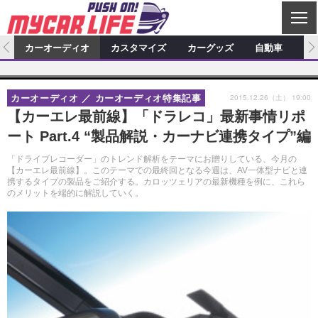
C
L
O
ム
カーオーディオ
カスタマイズ
カーグッズ
自動車
ア
S
カーオーディオ
E
特集記事
新製品情報
カスタマイズ
2015.12.26（土） 19:00
カーオーディオ
カーオーディオ特集記事
プロショップ検索
ショップ訪問記
カスタマイズ特集記事
カスタマイズ新製品情報
カーグッズ
【カーエレ最前線】「ドラレコ」最新事情リポ
ート Part.4 “製品解説・カーナビ連携タイプ”編
カーオーディオニュース
デモカー製作記
カスタマイズニュース
カーグッズ特集記事
カーグッズ新製品情報
自動車
「ドライブレコーダー」のトレンド解析をテーマにお贈りしている、今月の
その他
カーグッズニュース
ニュース
試乗記
アクセスランキング
【カーエレ最前線】。このテーマでの最終回となる今週は、AV一体型ナビと連
携するタイプの製品をご紹介する。カロッツェリアの最新機種を例に、これら
のメリットを端的に解説していく。
スクープ