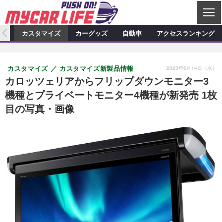
C
L
O
ィオ
カスタマイズ
カーグッズ
自動車
アクセスランキング
S
カーオーディオ
E
特集記事
新製品情報
カスタマイズ
2023年6月14日（水）
カスタマイズ
カスタマイズ新製品情報
プロショップ検索
ショップ訪問記
カスタマイズ特集記事
カスタマイズ新製品情報
カーグッズ
カロッツェリアからフリップダウンモニター3
機種とプライベートモニター4機種が新発売 1枚
カーオーディオニュース
デモカー製作記
カスタマイズニュース
カーグッズ特集記事
カーグッズ新製品情報
自動車
目の写真・画像
その他
カーグッズニュース
ニュース
試乗記
アクセスランキング
スクープ