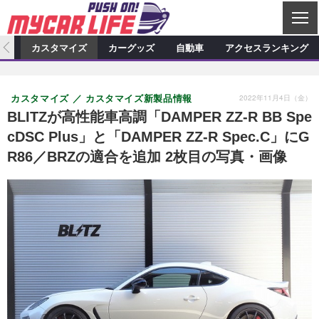
C
L
O
ィオ
カスタマイズ
カーグッズ
自動車
アクセスランキング
S
カーオーディオ
E
特集記事
新製品情報
カスタマイズ
2022年11月4日（金）
カスタマイズ
カスタマイズ新製品情報
プロショップ検索
ショップ訪問記
カスタマイズ特集記事
カスタマイズ新製品情報
カーグッズ
BLITZが高性能車高調「DAMPER ZZ-R BB Spe
cDSC Plus」と「DAMPER ZZ-R Spec.C」にG
カーオーディオニュース
デモカー製作記
カスタマイズニュース
カーグッズ特集記事
カーグッズ新製品情報
自動車
R86／BRZの適合を追加 2枚目の写真・画像
その他
カーグッズニュース
ニュース
試乗記
アクセスランキング
スクープ