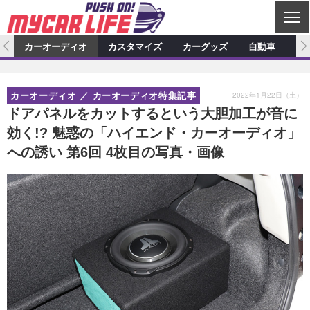
C
L
O
ム
カーオーディオ
カスタマイズ
カーグッズ
自動車
ア
S
カーオーディオ
E
特集記事
新製品情報
カスタマイズ
2022年1月22日（土）
カーオーディオ
カーオーディオ特集記事
プロショップ検索
ショップ訪問記
カスタマイズ特集記事
カスタマイズ新製品情報
カーグッズ
ドアパネルをカットするという大胆加工が音に
効く!? 魅惑の「ハイエンド・カーオーディオ」
カーオーディオニュース
デモカー製作記
カスタマイズニュース
カーグッズ特集記事
カーグッズ新製品情報
自動車
への誘い 第6回 4枚目の写真・画像
その他
カーグッズニュース
ニュース
試乗記
アクセスランキング
スクープ