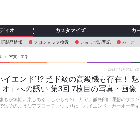
ディオ
カスタマイズ
カ
新製品情報
プロショップ検索
ショップ訪問記
カーオー
事
›
写真・画像
2021年12月31日（
イエンド”!? 超ド級の高級機も存在！ 魅
オ」への誘い 第3回 7枚目の写真・画像
誰もが気軽に楽しめる。しかしその一方で、徹底的に理想のサウン
ではそのようなアプローチ、つまりは「ハイエンド・カーオーディ