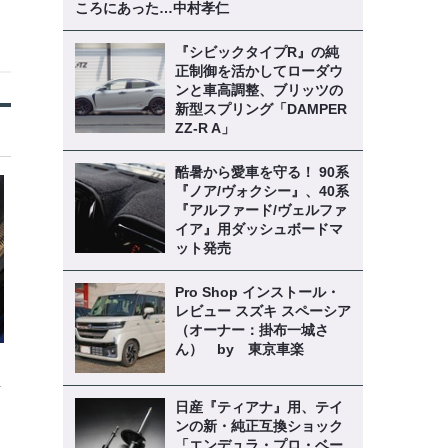
ころにあった…中村孝仁
『シビックタイプR』の純
正制御を活かしてローダウ
ンと車高調整、ブリッツの
新型スプリング「DAMPER
ZZ-R A」
酷暑から愛車を守る！ 90系
『ノア/ヴォクシー』、40系
『アルファード/ヴェルファ
イア』用ダッシュボードマ
ット発売
Pro Shop インストール・
レビュー スズキ スペーシア
（オーナー：掛布一城さ
ん） by 東京車楽
解
日産『ティアナ』用、テイ
ンの新・純正互換ショック
「エンデュラ・プロ・ベー