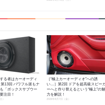
する者はカーオーディ
［“極上カーオーディオ”への誘
］第13回 パワフル派もナ
い…］第2回 ドアを超高級スピー
も「ボックスサブウー
ーへと作り替えるという“極上”の
要注目！
力を解説！
（土）
2026年8月7日（金）