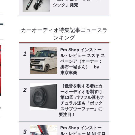
シック」発売
カーオーディオ特集記事ニュースラ
ンキング
Pro Shop インストー
ル・レビュー スズキ ス
ペーシア（オーナー：
掛布一城さん） by
東京車楽
［低音を制する者はカ
ーオーディオを制す!］
第13回 パワフル派もナ
チュラル派も「ボック
カ
スサブウーファー」に
要注目！
魅
Pro Shop インストー
ル・レビュー MINI クロ