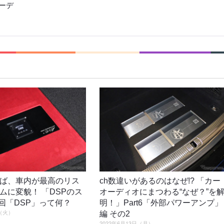
ーデ
ば、車内が最高のリス
ch数違いがあるのはなぜ!? 「カー
ムに変貌！ 「DSPのス
オーディオにまつわる“なぜ？”を
1回「DSP」って何？
明！」Part6「外部パワーアンプ」
日（火）
編 その2
2022年6月13日（月）