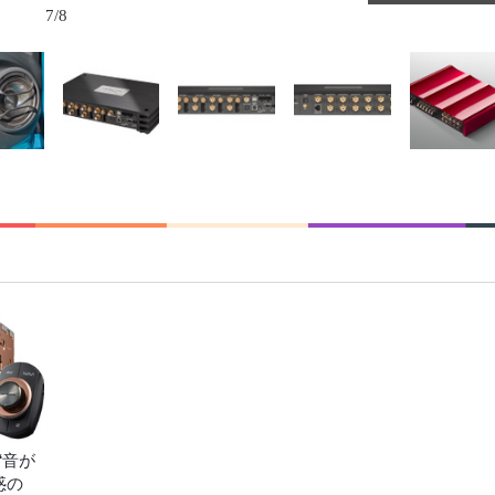
7/8
“音が
惑の