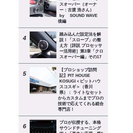
スオーバー（オーナ
ー：古渡 浩さん）
by SOUND WAVE
後編
踏み込んだ設定法を解
説！「スロープ」の整
え方［詳説 プロセッサ
ー活用術］第3章「クロ
スオーバー編」その17
【プロショップ訪問
記】PIT HOUSE
KOSUGI＜ピットハウ
スコスギ＞（香川
県）： ライトなセット
からカスタムまでプロの
技術で応えてくれる総合
専門店！
プロが伝授する、本格
サウンドチューニング