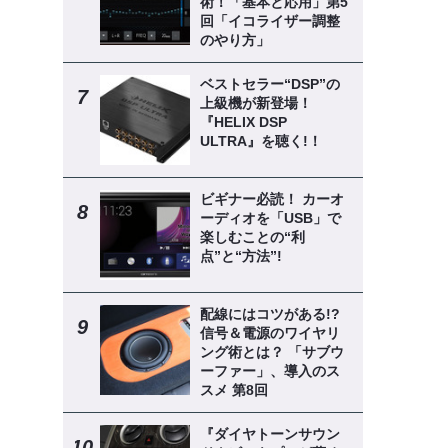
術！「基本と応用」第5
回「イコライザー調整
のやり方」
ベストセラー“DSP”の
上級機が新登場！
『HELIX DSP
ULTRA』を聴く!！
ビギナー必読！ カーオ
ーディオを「USB」で
楽しむことの“利
点”と“方法”!
配線にはコツがある!?
信号＆電源のワイヤリ
ング術とは？ 「サブウ
ーファー」、導入のス
スメ 第8回
『ダイヤトーンサウン