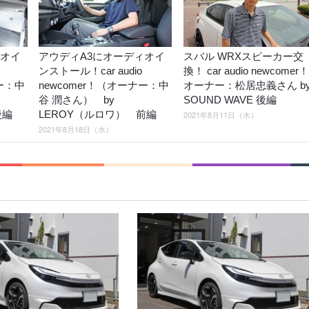
ィオイ
アウディA3にオーディオイ
スバル WRXスピーカー交
ンストール！car audio
換！ car audio newcomer！
ナー：中
newcomer！（オーナー：中
オーナー：松居忠義さん b
谷 潤さん） by
SOUND WAVE 後編
後編
LEROY（ルロワ） 前編
2021年8月11日（水）
2021年8月18日（水）