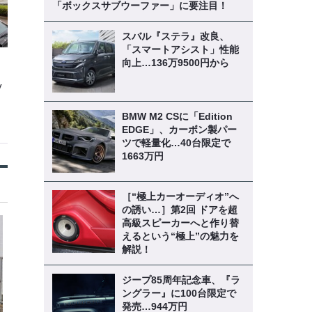
「ボックスサブウーファー」に要注目！
スバル『ステラ』改良、
「スマートアシスト」性能
向上…136万9500円から
y
BMW M2 CSに「Edition
EDGE」、カーボン製パー
ツで軽量化…40台限定で
1663万円
［“極上カーオーディオ”へ
の誘い…］第2回 ドアを超
高級スピーカーへと作り替
えるという“極上”の魅力を
解説！
ジープ85周年記念車、『ラ
ングラー』に100台限定で
発売…944万円