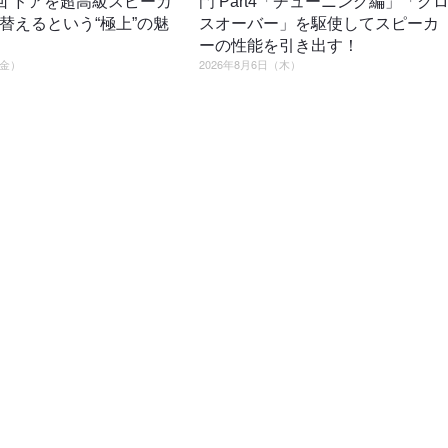
回 ドアを超高級スピーカ
門 Part4「チューニング編」「ク
替えるという“極上”の魅
スオーバー」を駆使してスピーカ
ーの性能を引き出す！
（金）
2026年8月6日（木）