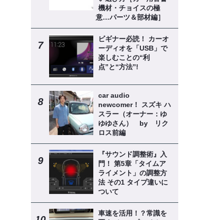
機材・チョイスの極
意…パーツ＆部材編］
ビギナー必読！ カーオ
ーディオを「USB」で
楽しむことの“利
点”と“方法”!
car audio
newcomer！ スズキ ハ
スラー（オーナー：ゆ
ゆゆさん） by リク
ロス前編
『サウンド調整術』入
門！ 第5章「タイムア
ライメント」の調整方
法 その1 タイプ違いに
ついて
車速を活用！？常識を