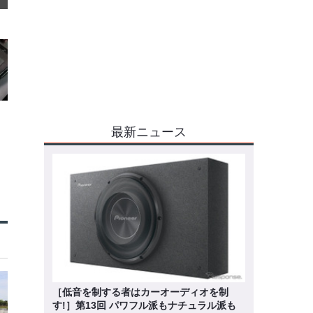
最新ニュース
［低音を制する者はカーオーディオを制
す!］第13回 パワフル派もナチュラル派も