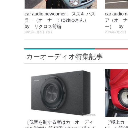
car audio newcomer！ スズキ ハス
car audi
ラー（オーナー：ゆゆゆさん）
ア（オーナ
by リクロス前編
ー） by
2026年8月5日（水）
2026年7月29
カーオーディオ特集記事
［低音を制する者はカーオーディ
［“極上カ