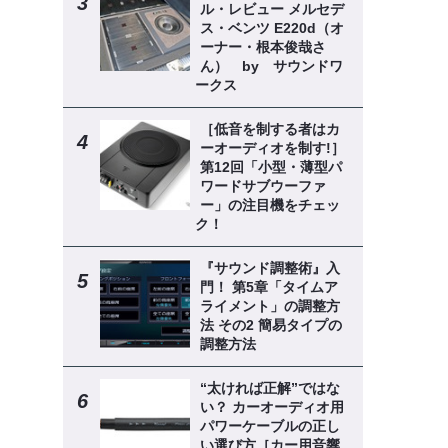
ロ
ル・レビュー メルセデ
ス・ベンツ E220d（オ
ーナー・根本俊哉さ
ん） by サウンドワ
ークス
［低音を制する者はカ
ーオーディオを制す!］
第12回「小型・薄型パ
ワードサブウーファ
ー」の注目機をチェッ
ク！
『サウンド調整術』入
門！ 第5章「タイムア
ライメント」の調整方
法 その2 簡易タイプの
調整方法
“太ければ正解”ではな
い？ カーオーディオ用
パワーケーブルの正し
い選び方［カー用音響