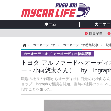
ホーム
カーオー
特集記事
ホーム
›
カーオーディオ
›
カーオーディオ特集記事
›
記
カーオーディオ
カーオーディオ特集記事
トヨタ アルファードへオーディオ装着。
ー・小向悠太さん） by ingra
職場の社長の影響からオーディオに目覚めた小向さん
ョップ・ingraphで相談を開始。当時の社長のク
指すことを狙った。