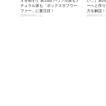
オを制す!］第13回 パワフル派もナ
い…］第2
チュラル派も「ボックスサブウー
ーへと作り
ファー」に要注目！
力を解説！
2026年8月8日（土）
2026年8月7日