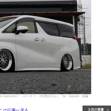
o newcomer！ （オーナー・小向悠太さん） by ingraph 後編
次の画像
この記事へ戻る