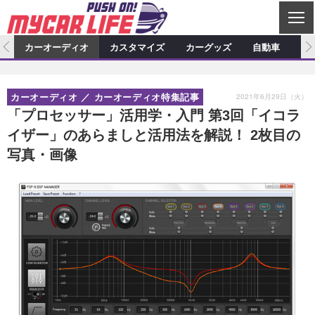
C
L
O
ム
カーオーディオ
カスタマイズ
カーグッズ
自動車
ア
S
カーオーディオ
E
特集記事
新製品情報
カスタマイズ
2021年6月29日（火）
カーオーディオ
カーオーディオ特集記事
プロショップ検索
ショップ訪問記
カスタマイズ特集記事
カスタマイズ新製品情報
カーグッズ
「プロセッサー」活用学・入門 第3回「イコラ
イザー」のあらましと活用法を解説！ 2枚目の
カーオーディオニュース
デモカー製作記
カスタマイズニュース
カーグッズ特集記事
カーグッズ新製品情報
自動車
写真・画像
その他
カーグッズニュース
ニュース
試乗記
アクセスランキング
スクープ