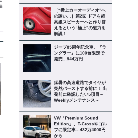
編
［“極上カーオーディオ”へ
の誘い…］第2回 ドアを超
高級スピーカーへと作り替
えるという“極上”の魅力を
解説！
ジープ85周年記念車、『ラ
ングラー』に100台限定で
発売…944万円
猛暑の高速道路でタイヤが
突然バーストする前に！ 出
発前に確認したい5項目～
Weeklyメンテナンス～
VW「Premium Sound
Edition」、T-Crossやゴル
フに限定車…432万4000円
から