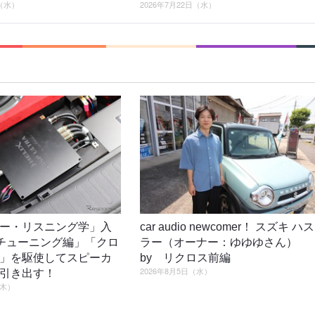
日（水）
2026年7月22日（水）
ー・リスニング学」入
car audio newcomer！ スズキ ハス
4「チューニング編」「クロ
ラー（オーナー：ゆゆゆさん）
」を駆使してスピーカ
by リクロス前編
2026年8月5日（水）
引き出す！
（木）