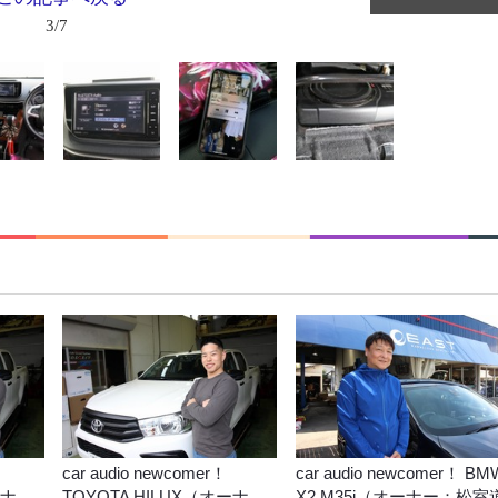
3/7
car audio newcomer！
car audio newcomer！ BM
ーナ
TOYOTA HILUX（オーナ
X2 M35i（オーナー：松室