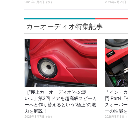
2026年8月5日（水）
2026年7月29
カーオーディオ特集記事
［“極上カーオーディオ”への誘
「イン・カ
い…］第2回 ドアを超高級スピーカ
門 Part
ーへと作り替えるという“極上”の魅
スオーバー
力を解説！
ーの性能を
2026年8月7日（金）
2026年8月6日