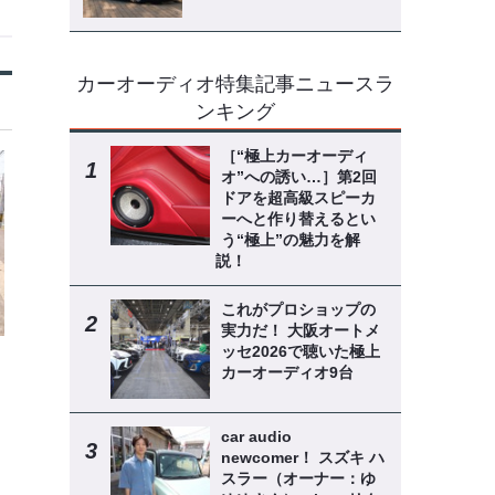
カーオーディオ特集記事ニュースラ
ンキング
［“極上カーオーディ
オ”への誘い…］第2回
ドアを超高級スピーカ
ーへと作り替えるとい
う“極上”の魅力を解
説！
これがプロショップの
実力だ！ 大阪オートメ
ッセ2026で聴いた極上
カーオーディオ9台
car audio
newcomer！ スズキ ハ
スラー（オーナー：ゆ