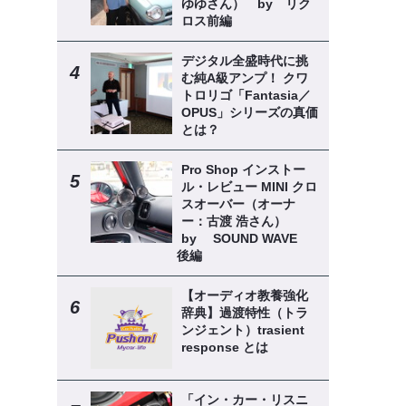
ゆゆさん） by リク
ロス前編
デジタル全盛時代に挑
む純A級アンプ！ クワ
トロリゴ「Fantasia／
OPUS」シリーズの真価
とは？
Pro Shop インストー
ル・レビュー MINI クロ
スオーバー（オーナ
ー：古渡 浩さん）
by SOUND WAVE
後編
【オーディオ教養強化
辞典】過渡特性（トラ
ンジェント）trasient
response とは
「イン・カー・リスニ