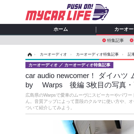
ホーム
カーオー
特集記事
ホーム
›
カーオーディオ
›
カーオーディオ特集記事
›
記
カーオーディオ
カーオーディオ特集記事
car audio newcomer！
by Warps 後編 3枚目の写真
広島県のWarpsで愛車のムーヴにスピーカーやパワ
ん。音質アップによって普段のクルマに使い方や、オ
ついて紹介してみよう。