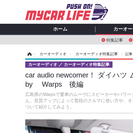
ホーム
カーオー
特集記事
ホーム
›
カーオーディオ
›
カーオーディオ特集記事
›
記事
カーオーディオ
カーオーディオ特集記事
car audio newcomer！
by Warps 後編
広島県のWarpsで愛車のムーヴにスピーカーやパワ
ん。音質アップによって普段のクルマに使い方や、オ
ついて紹介してみよう。