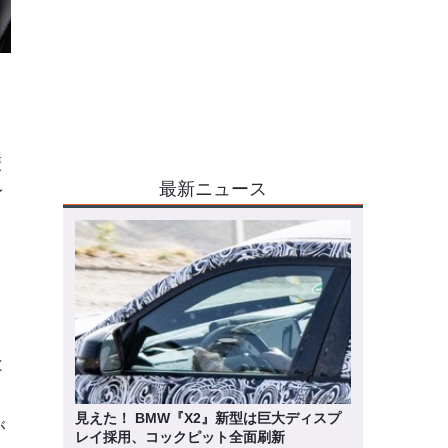
廣
最新ニュース
イ
と
ョ
見えた！ BMW『X2』新型は巨大ディスプ
が
レイ採用、コックピット全面刷新