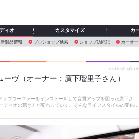
ディオ
カスタマイズ
カ
新製品情報
プロショップ検索
ショップ訪問記
カーオー
2021年6月16日（
 ダイハツ ムーヴ（オーナー：廣下瑠里子さん）
ードサブウーファーをインストールして音質アップを図った廣下さ
ーディオの聴き方が変わっていく。そんなライフスタイルの変化に