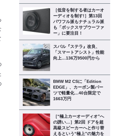
［低音を制する者はカーオ
ーディオを制す!］第13回
あ
パワフル派もナチュラル派
も「ボックスサブウーファ
な
ー」に要注目！
て
スバル『ステラ』改良、
「スマートアシスト」性能
向上…136万9500円から
の
た
BMW M2 CSに「Edition
の
EDGE」、カーボン製パー
ツで軽量化…40台限定で
1663万円
［“極上カーオーディオ”へ
の誘い…］第2回 ドアを超
高級スピーカーへと作り替
えるという“極上”の魅力を