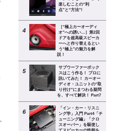
う
楽しむことの“利
点”と“方法”!
く
［“極上カーオーディ
オ”への誘い…］第2回
ドアを超高級スピーカ
ーへと作り替えるとい
う“極上”の魅力を解
説！
サブウーファーボック
。
スはこう作る！ プロに
ー
訊いてみた！ カーオー
ディオ・ユニットの“取
り付け”にまつわる疑問
を、すべて解決！ Part7
「イン・カー・リスニ
ング学」入門 Part4「チ
ューニング編」「クロ
か
スオーバー」を駆使し
てスピーカーの性能を