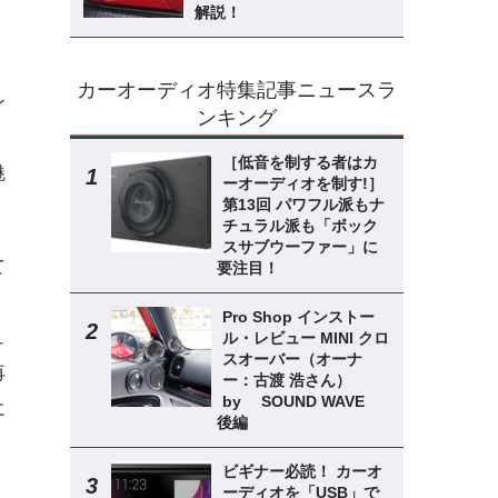
解説！
カーオーディオ特集記事ニュースラ
ン
ンキング
［低音を制する者はカ
魅
ーオーディオを制す!］
第13回 パワフル派もナ
チュラル派も「ボック
スサブウーファー」に
て
要注目！
Pro Shop インストー
ュ
ル・レビュー MINI クロ
スオーバー（オーナ
再
ー：古渡 浩さん）
by SOUND WAVE
に
後編
ビギナー必読！ カーオ
ーディオを「USB」で