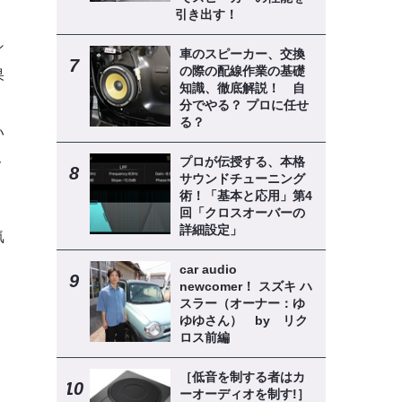
引き出す！
シ
車のスピーカー、交換
の際の配線作業の基礎
果
知識、徹底解説！ 自
分でやる？ プロに任せ
る？
い
ト
プロが伝授する、本格
サウンドチューニング
術！「基本と応用」第4
回「クロスオーバーの
詳細設定」
気
car audio
newcomer！ スズキ ハ
スラー（オーナー：ゆ
ゆゆさん） by リク
ロス前編
。
、
［低音を制する者はカ
ーオーディオを制す!］