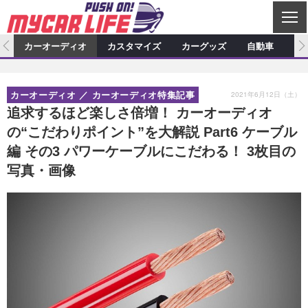
C
L
O
ム
カーオーディオ
カスタマイズ
カーグッズ
自動車
ア
S
カーオーディオ
E
特集記事
新製品情報
カスタマイズ
2021年6月12日（土）
カーオーディオ
カーオーディオ特集記事
プロショップ検索
ショップ訪問記
カスタマイズ特集記事
カスタマイズ新製品情報
カーグッズ
追求するほど楽しさ倍増！ カーオーディオ
の“こだわりポイント”を大解説 Part6 ケーブル
カーオーディオニュース
デモカー製作記
カスタマイズニュース
カーグッズ特集記事
カーグッズ新製品情報
自動車
編 その3 パワーケーブルにこだわる！ 3枚目の
その他
カーグッズニュース
ニュース
試乗記
アクセスランキング
写真・画像
スクープ