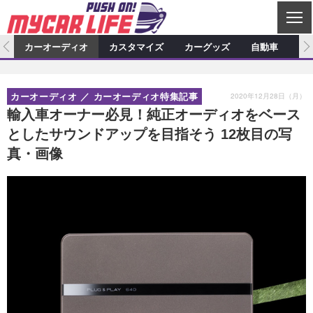
C
L
O
ム
カーオーディオ
カスタマイズ
カーグッズ
自動車
ア
S
カーオーディオ
E
特集記事
新製品情報
カスタマイズ
2020年12月28日（月）
カーオーディオ
カーオーディオ特集記事
プロショップ検索
ショップ訪問記
カスタマイズ特集記事
カスタマイズ新製品情報
カーグッズ
輸入車オーナー必見！純正オーディオをベース
としたサウンドアップを目指そう 12枚目の写
カーオーディオニュース
デモカー製作記
カスタマイズニュース
カーグッズ特集記事
カーグッズ新製品情報
自動車
真・画像
その他
カーグッズニュース
ニュース
試乗記
アクセスランキング
スクープ