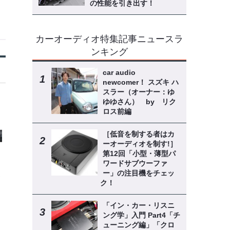
の性能を引き出す！
カーオーディオ特集記事ニュースラ
ンキング
car audio
newcomer！ スズキ ハ
スラー（オーナー：ゆ
ゆゆさん） by リク
ロス前編
［低音を制する者はカ
ーオーディオを制す!］
第12回「小型・薄型パ
ワードサブウーファ
ー」の注目機をチェッ
ク！
「イン・カー・リスニ
ング学」入門 Part4「チ
ューニング編」「クロ