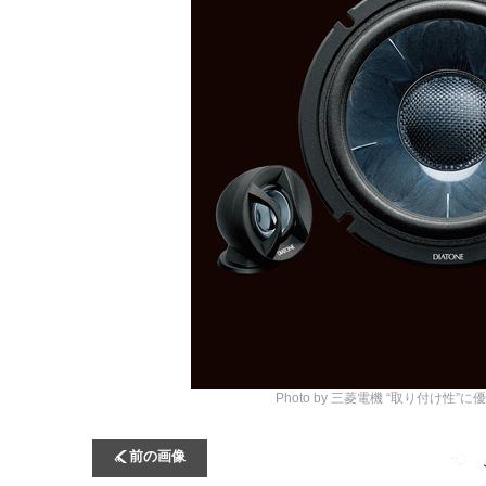
Photo by 三菱電機
“取り付け性”に
前の画像