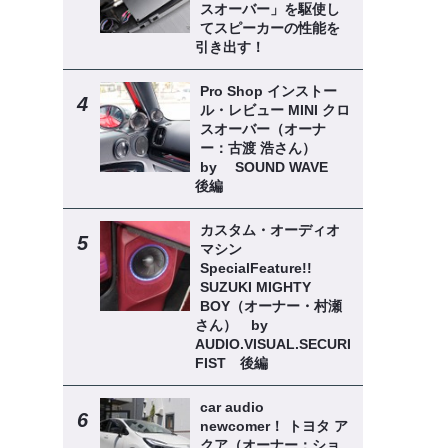
スオーバー」を駆使し
てスピーカーの性能を
引き出す！
Pro Shop インストー
ル・レビュー MINI クロ
スオーバー（オーナ
ー：古渡 浩さん）
by SOUND WAVE
後編
カスタム・オーディオ
マシン
SpecialFeature!!
SUZUKI MIGHTY
BOY（オーナー・村瀬
さん） by
AUDIO.VISUAL.SECURITY
FIST 後編
car audio
newcomer！ トヨタ ア
クア（オーナー：ショ