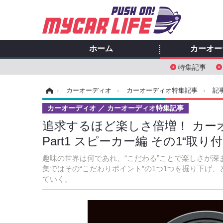
ホーム
カーオー
特集記事
ホーム
›
カーオーディオ
›
カーオーディオ特集記事
›
記
カーオーディオ
カーオーディオ特集記事
追求するほど楽しさ倍増！ カー
Part1 スピーカー編 その1“取
趣味の世界は何であれ、“こだわる”ことで楽しさが
集ではその“こだわりポイント”の1つ1つを掘り下げ
ていく。