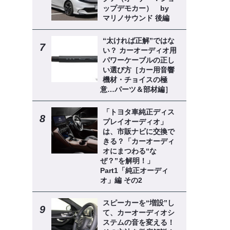
ップデモカー） by
マリノサウンド 後編
“太ければ正解”ではな
い？ カーオーディオ用
パワーケーブルの正し
い選び方［カー用音響
機材・チョイスの極
意…パーツ＆部材編］
「トヨタ車純正ディス
プレイオーディオ」
は、市販ナビに交換で
きる？「カーオーディ
オにまつわる“な
ぜ？”を解明！」
Part1「純正オーディ
オ」編 その2
スピーカーを“増設”し
て、カーオーディオシ
ステムの音を変える！