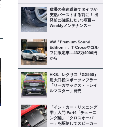
な
猛暑の高速道路でタイヤが
突然バーストする前に！ 出
発前に確認したい5項目～
Weeklyメンテナンス～
VW「Premium Sound
Edition」、T-Crossやゴル
フに限定車…432万4000円
から
HKS、レクサス『GX550』
用大口径スポーツマフラー
「リーガマックス・トレイ
ルマスター」発売
「イン・カー・リスニング
学」入門 Part4「チューニ
解
ング編」「クロスオーバ
ー」を駆使してスピーカー