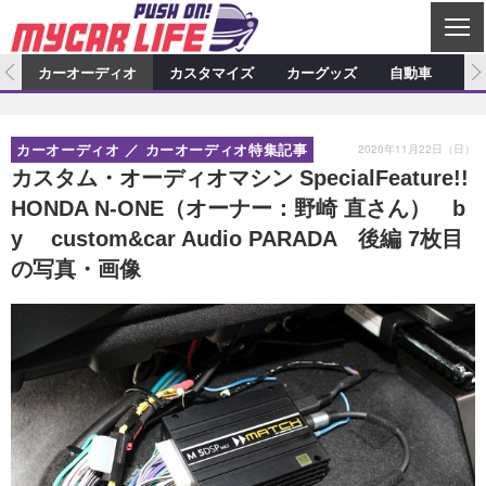
C
L
O
ム
カーオーディオ
カスタマイズ
カーグッズ
自動車
ア
S
カーオーディオ
E
特集記事
新製品情報
カスタマイズ
2020年11月22日（日）
カーオーディオ
カーオーディオ特集記事
プロショップ検索
ショップ訪問記
カスタマイズ特集記事
カスタマイズ新製品情報
カーグッズ
カスタム・オーディオマシン SpecialFeature!!
HONDA N-ONE（オーナー：野崎 直さん） b
カーオーディオニュース
デモカー製作記
カスタマイズニュース
カーグッズ特集記事
カーグッズ新製品情報
自動車
y custom&car Audio PARADA 後編 7枚目
その他
カーグッズニュース
ニュース
試乗記
アクセスランキング
の写真・画像
スクープ