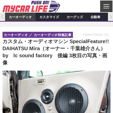
C
L
O
ム
カーオーディオ
カスタマイズ
カーグッズ
自動車
ア
S
カーオーディオ
E
特集記事
新製品情報
カスタマイズ
2020年10月25日（日）
カーオーディオ
カーオーディオ特集記事
プロショップ検索
ショップ訪問記
カスタマイズ特集記事
カスタマイズ新製品情報
カーグッズ
カスタム・オーディオマシン SpecialFeature!!
DAIHATSU Mira（オーナー・千葉雄介さん）
カーオーディオニュース
デモカー製作記
カスタマイズニュース
カーグッズ特集記事
カーグッズ新製品情報
自動車
by lc sound factory 後編 3枚目の写真・画
その他
カーグッズニュース
ニュース
試乗記
アクセスランキング
像
スクープ