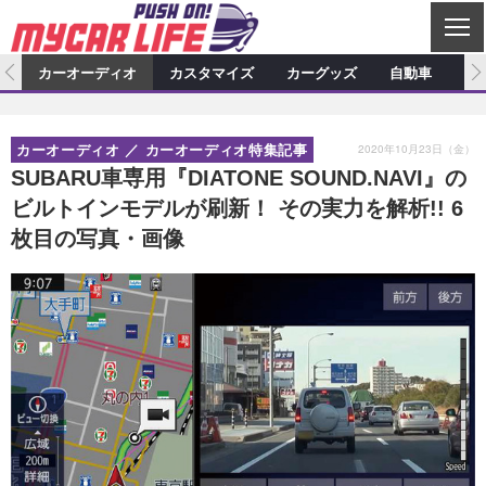
C
L
O
ム
カーオーディオ
カスタマイズ
カーグッズ
自動車
ア
S
カーオーディオ
E
特集記事
新製品情報
カスタマイズ
2020年10月23日（金）
カーオーディオ
カーオーディオ特集記事
プロショップ検索
ショップ訪問記
カスタマイズ特集記事
カスタマイズ新製品情報
カーグッズ
SUBARU車専用『DIATONE SOUND.NAVI』の
ビルトインモデルが刷新！ その実力を解析!! 6
カーオーディオニュース
デモカー製作記
カスタマイズニュース
カーグッズ特集記事
カーグッズ新製品情報
自動車
枚目の写真・画像
その他
カーグッズニュース
ニュース
試乗記
アクセスランキング
スクープ