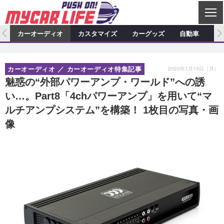
C
L
O
ム
カーオーディオ
カスタマイズ
カーグッズ
自動車
ア
S
カーオーディオ
E
特集記事
新製品情報
カスタマイズ
2020年7月13日（月）
カーオーディオ
カーオーディオ特集記事
プロショップ検索
ショップ訪問記
カスタマイズ特集記事
カスタマイズ新製品情報
カーグッズ
魅惑の“外部パワーアンプ・ワールド”への誘
い…。Part8「4chパワーアンプ」を用いて“マ
カーオーディオニュース
デモカー製作記
カスタマイズニュース
カーグッズ特集記事
カーグッズ新製品情報
自動車
ルチアンプシステム”を構築！ 1枚目の写真・画
その他
カーグッズニュース
ニュース
試乗記
アクセスランキング
像
スクープ