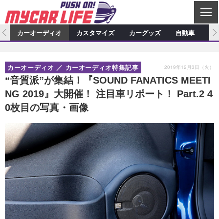
C
L
O
ム
カーオーディオ
カスタマイズ
カーグッズ
自動車
ア
S
カーオーディオ
E
特集記事
新製品情報
カスタマイズ
2019年12月3日（火）
カーオーディオ
カーオーディオ特集記事
プロショップ検索
ショップ訪問記
カスタマイズ特集記事
カスタマイズ新製品情報
カーグッズ
“音質派”が集結！『SOUND FANATICS MEETI
NG 2019』大開催！ 注目車リポート！ Part.2 4
カーオーディオニュース
デモカー製作記
カスタマイズニュース
カーグッズ特集記事
カーグッズ新製品情報
自動車
0枚目の写真・画像
その他
カーグッズニュース
ニュース
試乗記
アクセスランキング
スクープ