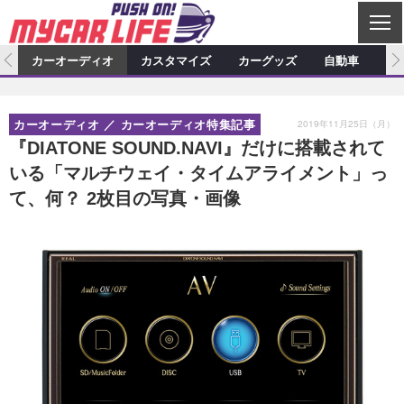
C
L
O
ム
カーオーディオ
カスタマイズ
カーグッズ
自動車
ア
S
カーオーディオ
E
特集記事
新製品情報
カスタマイズ
2019年11月25日（月）
カーオーディオ
カーオーディオ特集記事
プロショップ検索
ショップ訪問記
カスタマイズ特集記事
カスタマイズ新製品情報
カーグッズ
『DIATONE SOUND.NAVI』だけに搭載されて
いる「マルチウェイ・タイムアライメント」っ
カーオーディオニュース
デモカー製作記
カスタマイズニュース
カーグッズ特集記事
カーグッズ新製品情報
自動車
て、何？ 2枚目の写真・画像
その他
カーグッズニュース
ニュース
試乗記
アクセスランキング
スクープ