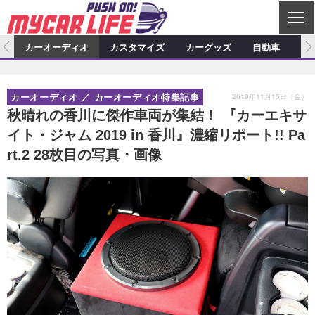
C
L
O
ム
カーオーディオ
カスタマイズ
カーグッズ
自動車
ア
S
カーオーディオ
E
特集記事
新製品情報
カスタマイズ
2019年11月15日（金）
カーオーディオ
カーオーディオ特集記事
プロショップ検索
ショップ訪問記
カスタマイズ特集記事
カスタマイズ新製品情報
カーグッズ
秋晴れの香川に傑作車両が集結！ 『カーエキサ
イト・ジャム 2019 in 香川』濃縮リポート!! Pa
カーオーディオニュース
デモカー製作記
カスタマイズニュース
カーグッズ特集記事
カーグッズ新製品情報
自動車
rt.2 28枚目の写真・画像
その他
カーグッズニュース
ニュース
試乗記
アクセスランキング
スクープ