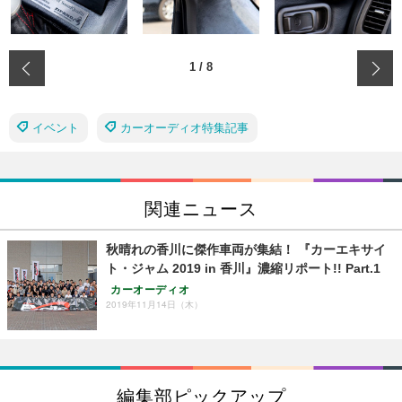
‹
1
/
8
イベント
カーオーディオ特集記事
関連ニュース
秋晴れの香川に傑作車両が集結！ 『カーエキサイ
ト・ジャム 2019 in 香川』濃縮リポート!! Part.1
カーオーディオ
2019年11月14日（木）
編集部ピックアップ