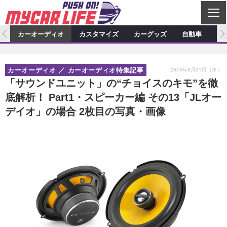
C
L
O
ム
カーオーディオ
カスタマイズ
カーグッズ
自動車
ア
S
カーオーディオ
E
特集記事
新製品情報
カスタマイズ
2019年8月21日（水）
カーオーディオ
カーオーディオ特集記事
プロショップ検索
ショップ訪問記
カスタマイズ特集記事
カスタマイズ新製品情報
カーグッズ
「サウンドユニット」の“チョイスのキモ”を徹
底解析！ Part1・スピーカー編 その13「JLオー
カーオーディオニュース
デモカー製作記
カスタマイズニュース
カーグッズ特集記事
カーグッズ新製品情報
自動車
デイオ」の場合 2枚目の写真・画像
その他
カーグッズニュース
ニュース
試乗記
アクセスランキング
スクープ