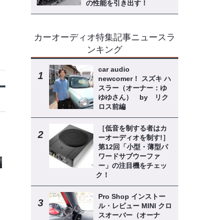
の性能を引き出す！
カーオーディオ特集記事ニュースラ
ンキング
car audio
newcomer！ スズキ ハ
スラー（オーナー：ゆ
ゆゆさん） by リク
ロス前編
［低音を制する者はカ
ーオーディオを制す!］
第12回「小型・薄型パ
ワードサブウーファ
ー」の注目機をチェッ
ク！
Pro Shop インストー
ル・レビュー MINI クロ
スオーバー（オーナ