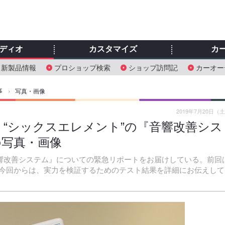
ディオ
カスタマイズ
カ
新製品情報
プロショップ検索
ショップ訪問記
カーオー
事
›
写真・画像
2019年7月20日（
 “シックスエレメント”の『音響改善シス
目の写真・画像
音響改善システム』についての緊急リポートをお届けしている。前回
今回からは、実力を検証するためのテスト結果を詳細にお伝えして