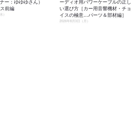
ーナー：ゆゆゆさん）
ーディオ用パワーケーブルの正し
ロス前編
い選び方［カー用音響機材・チョ
（水）
イスの極意…パーツ＆部材編］
2026年8月3日（月）