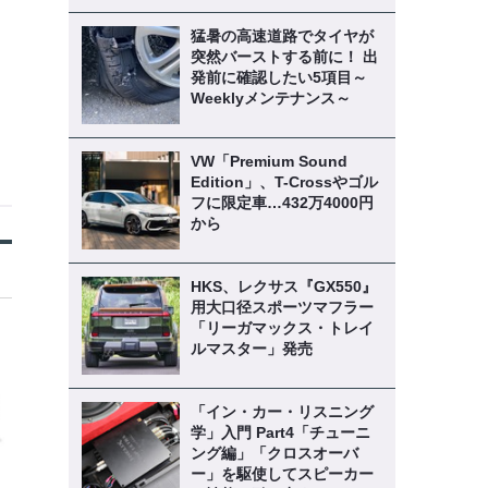
猛暑の高速道路でタイヤが
突然バーストする前に！ 出
発前に確認したい5項目～
Weeklyメンテナンス～
VW「Premium Sound
Edition」、T-Crossやゴル
フに限定車…432万4000円
から
HKS、レクサス『GX550』
用大口径スポーツマフラー
「リーガマックス・トレイ
ルマスター」発売
「イン・カー・リスニング
学」入門 Part4「チューニ
ング編」「クロスオーバ
ー」を駆使してスピーカー