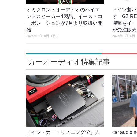
オミクロン・オーディオのハイエ
ドイツ製ハ
ンドスピーカー4製品、イース・コ
オ「GZ R
ーポレーションが7月より取扱い開
機種をイー
始
が受注販売
2026年7月19日（日）
2026年7月18
カーオーディオ特集記事
「イン・カー・リスニング学」入
car audi