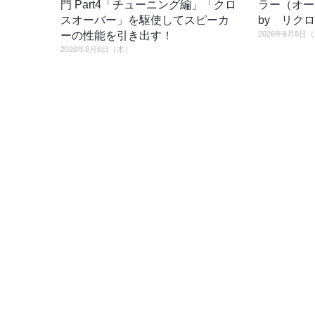
門 Part4「チューニング編」「クロ
ラー（オ
スオーバー」を駆使してスピーカ
by リク
2026年8月5日
ーの性能を引き出す！
2026年8月6日（木）