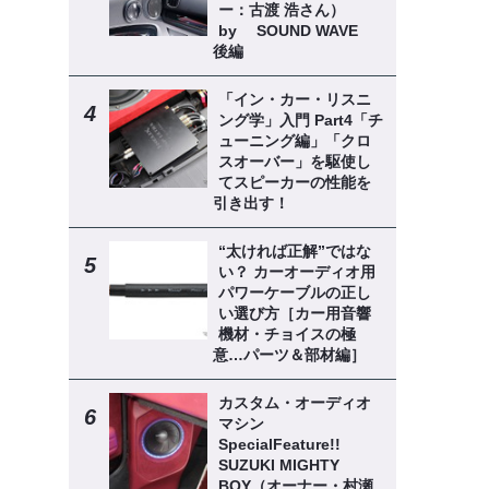
ー：古渡 浩さん）
by SOUND WAVE
後編
「イン・カー・リスニ
ング学」入門 Part4「チ
ューニング編」「クロ
スオーバー」を駆使し
てスピーカーの性能を
引き出す！
“太ければ正解”ではな
い？ カーオーディオ用
パワーケーブルの正し
い選び方［カー用音響
機材・チョイスの極
意…パーツ＆部材編］
カスタム・オーディオ
マシン
SpecialFeature!!
SUZUKI MIGHTY
BOY（オーナー・村瀬