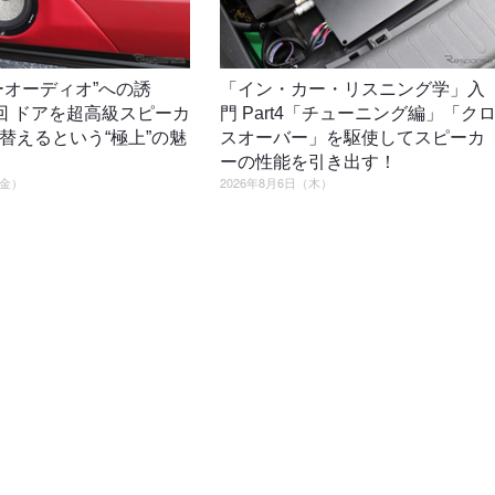
ーオーディオ”への誘
「イン・カー・リスニング学」入
回 ドアを超高級スピーカ
門 Part4「チューニング編」「ク
替えるという“極上”の魅
スオーバー」を駆使してスピーカ
ーの性能を引き出す！
（金）
2026年8月6日（木）