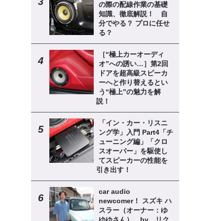
の際の配線作業の基礎
知識、徹底解説！ 自
分でやる？ プロに任せ
る？
［“極上カーオーディ
オ”への誘い…］第2回
ドアを超高級スピーカ
ーへと作り替えるとい
う“極上”の魅力を解
説！
「イン・カー・リスニ
ング学」入門 Part4「チ
ューニング編」「クロ
スオーバー」を駆使し
てスピーカーの性能を
引き出す！
car audio
newcomer！ スズキ ハ
スラー（オーナー：ゆ
ゆゆさん） by リク