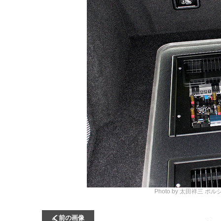
Photo by 太田祥三
ポル
前の画像