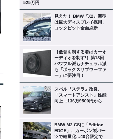
525万円
見えた！ BMW『X2』新型
は巨大ディスプレイ採用、
コックピット全面刷新
［低音を制する者はカーオ
ーディオを制す!］第13回
パワフル派もナチュラル派
も「ボックスサブウーファ
ー」に要注目！
スバル『ステラ』改良、
「スマートアシスト」性能
向上…136万9500円から
BMW M2 CSに「Edition
EDGE」、カーボン製パー
ツで軽量化…40台限定で