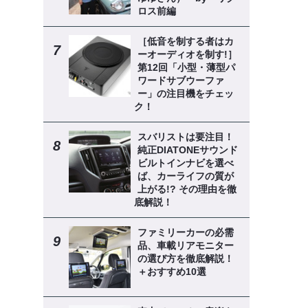
ロス前編
［低音を制する者はカ
ーオーディオを制す!］
第12回「小型・薄型パ
ワードサブウーファ
ー」の注目機をチェッ
ク！
スバリストは要注目！
純正DIATONEサウンド
ビルトインナビを選べ
ば、カーライフの質が
上がる!? その理由を徹
底解説！
ファミリーカーの必需
品、車載リアモニター
の選び方を徹底解説！
＋おすすめ10選