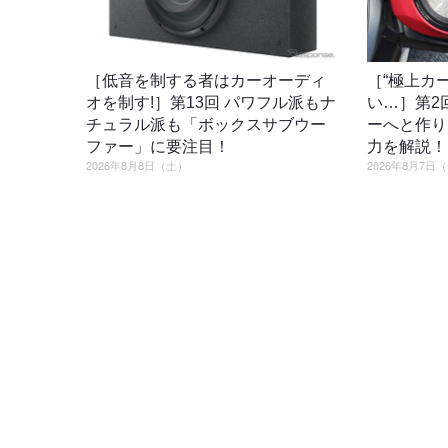
［低音を制する者はカーオーディ
［“極上カ
オを制す!］第13回 パワフル派もナ
い…］第2
チュラル派も「ボックスサブウー
ーへと作り
ファー」に要注目！
力を解説！
2026年8月8日（土）
2026年8月7日