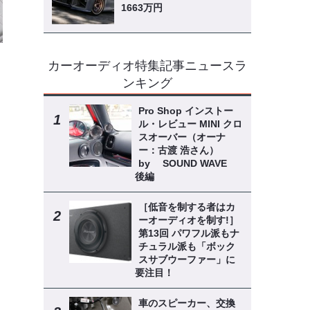
1663万円
カーオーディオ特集記事ニュースラ
ロ
ンキング
Pro Shop インストー
ル・レビュー MINI クロ
スオーバー（オーナ
ー：古渡 浩さん）
by SOUND WAVE
後編
［低音を制する者はカ
ーオーディオを制す!］
第13回 パワフル派もナ
チュラル派も「ボック
スサブウーファー」に
要注目！
車のスピーカー、交換