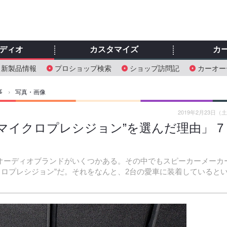
ディオ
カスタマイズ
カ
新製品情報
プロショップ検索
ショップ訪問記
カーオー
事
›
写真・画像
2019年2月23日（
マイクロプレシジョン”を選んだ理由」 7
ーオーディオブランドがいくつかある。その中でもスピーカーメーカ
クロプレシジョン”だ。それをなんと、2台の愛車に装着していると