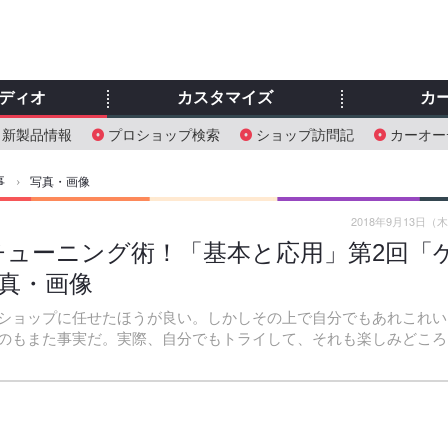
ディオ
カスタマイズ
カ
新製品情報
プロショップ検索
ショップ訪問記
カーオー
事
›
写真・画像
2018年9月13日（
ューニング術！「基本と応用」第2回「
写真・画像
ショップに任せたほうが良い。しかしその上で自分でもあれこれい
のもまた事実だ。実際、自分でもトライして、それも楽しみどころ