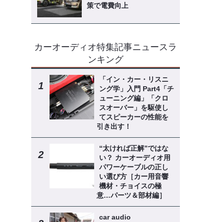
策で電費向上
カーオーディオ特集記事ニュースラ
ンキング
「イン・カー・リスニ
ング学」入門 Part4「チ
ューニング編」「クロ
スオーバー」を駆使し
てスピーカーの性能を
引き出す！
“太ければ正解”ではな
い？ カーオーディオ用
パワーケーブルの正し
い選び方［カー用音響
機材・チョイスの極
意…パーツ＆部材編］
car audio