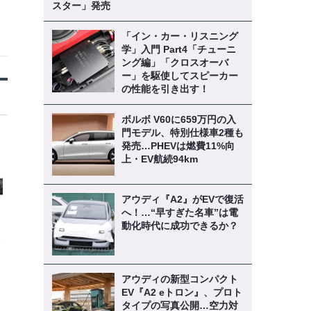
スター」発売
「イン・カー・リスニング
学」入門 Part4「チューニ
ング編」「クロスオーバ
ー」を駆使してスピーカー
の性能を引き出す！
ボルボ V60に659万円の入
門モデル、特別仕様車2種も
発売…PHEVは燃費11%向
上・EV航続94km
アウディ『A2』がEVで復活
へ！…“早すぎた名車”は電
動化時代に成功できるか？
アウディの新型コンパクト
EV『A2 eトロン』、プロト
タイプの写真公開…空力対