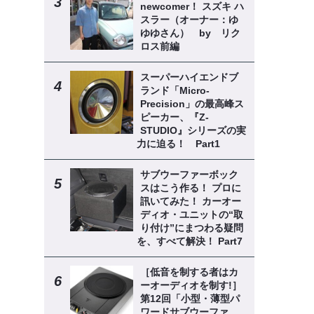
newcomer！ スズキ ハ
スラー（オーナー：ゆ
ゆゆさん） by リク
ロス前編
スーパーハイエンドブ
ランド「Micro-
Precision」の最高峰ス
ピーカー、『Z-
STUDIO』シリーズの実
力に迫る！ Part1
サブウーファーボック
スはこう作る！ プロに
訊いてみた！ カーオー
ディオ・ユニットの“取
り付け”にまつわる疑問
を、すべて解決！ Part7
［低音を制する者はカ
ーオーディオを制す!］
第12回「小型・薄型パ
ワードサブウーファ