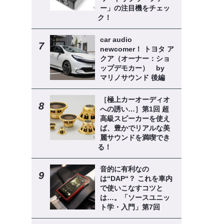
ー」の注目機をチェッ
ク！
car audio
newcomer！ トヨタ ア
クア（オーナー：ショ
ップデモカー） by
マリノサウンド 後編
［極上カーオーディオ
への誘い…］第1回 超
高級スピーカーを使え
ば、豊かでリアルな美
麗サウンドを満喫でき
る！
音的に有利なの
は“DAP“？ これを車内
で使いこなすコツと
は…。「ソースユニッ
ト学・入門」第7回