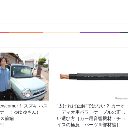
o newcomer！ スズキ ハス
“太ければ正解”ではない？ カーオ
ーナー：ゆゆゆさん）
ーディオ用パワーケーブルの正し
ロス前編
い選び方［カー用音響機材・チョ
（水）
イスの極意…パーツ＆部材編］