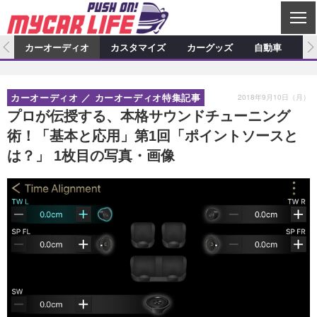
C
L
O
ム
カーオーディオ
カスタマイズ
カーグッズ
自動車
ア
S
カーオーディオ
E
特集記事
新製品情報
カスタマイズ
2018年9月10日（月）
カーオーディオ
カーオーディオ特集記事
プロショップ検索
ショップ訪問記
カスタマイズ特集記事
カスタマイズ新製品情報
カーグッズ
プロが伝授する、本格サウンドチューニング
術！「基本と応用」第1回「ポイントソースと
カーオーディオニュース
デモカー製作記
カスタマイズニュース
カーグッズ特集記事
カーグッズ新製品情報
自動車
は？」 1枚目の写真・画像
その他
カーグッズニュース
ニュース
試乗記
アクセスランキング
スクープ