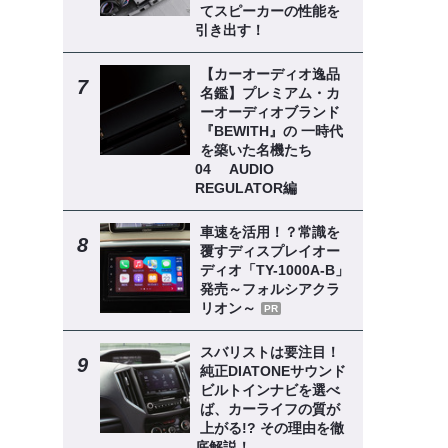
てスピーカーの性能を
引き出す！
【カーオーディオ逸品
名鑑】プレミアム・カ
ーオーディオブランド
『BEWITH』の 一時代
を築いた名機たち
04 AUDIO
REGULATOR編
車速を活用！？常識を
覆すディスプレイオー
ディオ「TY-1000A-B」
発売～フォルシアクラ
リオン～
PR
スバリストは要注目！
純正DIATONEサウンド
ビルトインナビを選べ
ば、カーライフの質が
上がる!? その理由を徹
底解説！