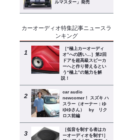
ルマスター」発売
カーオーディオ特集記事ニュースラ
ンキング
［“極上カーオーディ
オ”への誘い…］第2回
ドアを超高級スピーカ
ーへと作り替えるとい
う“極上”の魅力を解
説！
car audio
newcomer！ スズキ ハ
スラー（オーナー：ゆ
ゆゆさん） by リク
ロス前編
［低音を制する者はカ
ーオーディオを制す!］