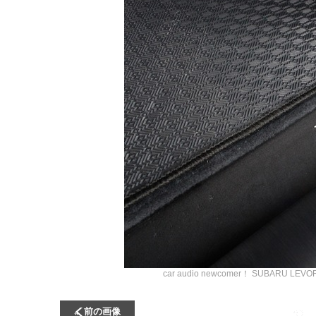
car audio newcomer！ SUBA
前の画像