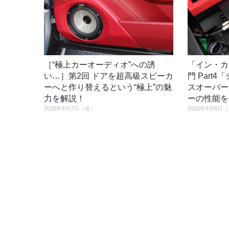
［“極上カーオーディオ”への誘
「イン・カ
い…］第2回 ドアを超高級スピーカ
門 Part
ーへと作り替えるという“極上”の魅
スオーバー
力を解説！
ーの性能を
2026年8月7日（金）
2026年8月6日