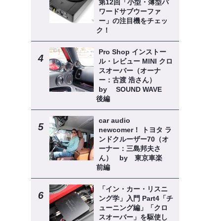
第12回「小型・薄型パ
ワードサブウーファ
ー」の注目機をチェッ
ク！
Pro Shop インストー
ル・レビュー MINI クロ
スオーバー（オーナ
ー：古渡 浩さん）
by SOUND WAVE
後編
car audio
newcomer！ トヨタ ラ
ンドクルーザー70（オ
ーナー：三島邦夫さ
ん） by 東京車楽
前編
「イン・カー・リスニ
ング学」入門 Part4「チ
ューニング編」「クロ
スオーバー」を駆使し