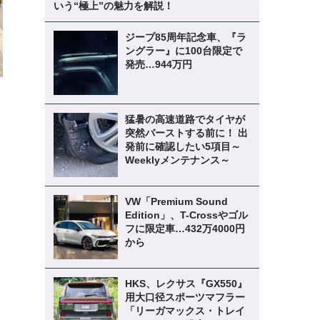
いう“極上”の魅力を解説！
ジープ85周年記念車、『ラ
ングラー』に100台限定で
発売…944万円
猛暑の高速道路でタイヤが
突然バーストする前に！ 出
発前に確認したい5項目～
Weeklyメンテナンス～
VW「Premium Sound
Edition」、T-Crossやゴル
フに限定車…432万4000円
から
HKS、レクサス『GX550』
用大口径スポーツマフラー
「リーガマックス・トレイ