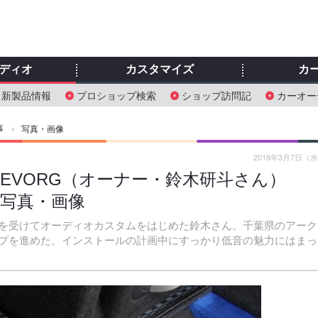
ディオ
カスタマイズ
カ
新製品情報
プロショップ検索
ショップ訪問記
カーオー
事
›
写真・画像
2018年3月7日（
UBARU LEVORG（オーナー・鈴木研斗さん）
の写真・画像
を受けてオーディオカスタムをはじめた鈴木さん。千葉県のアーク
プを進めた。インストールの計画中にすっかり低音の魅力にはまっ