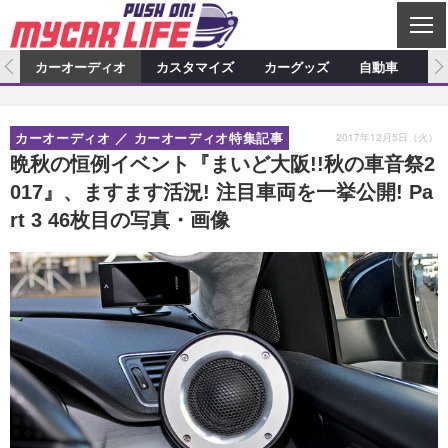
C
L
O
ム
カーオーディオ
カスタマイズ
カーグッズ
自動車
ア
S
カーオーディオ
E
特集記事
新製品情報
カスタマイズ
2017年12月5日（火）
カーオーディオ
カーオーディオ特集記事
プロショップ検索
ショップ訪問記
カスタマイズ特集記事
カスタマイズ新製品情報
カーグッズ
晩秋の恒例イベント『まいど大阪!!秋の車音祭2
017』、ますます活況! 注目車両を一挙公開! Pa
カーオーディオニュース
デモカー製作記
カスタマイズニュース
カーグッズ特集記事
カーグッズ新製品情報
自動車
rt 3 46枚目の写真・画像
その他
カーグッズニュース
ニュース
試乗記
アクセスランキング
スクープ