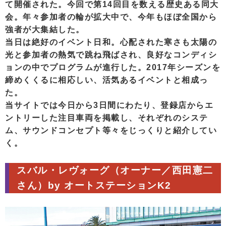
て開催された。今回で第14回目を数える歴史ある同大
会。年々参加者の輪が拡大中で、今年もほぼ全国から
強者が大集結した。
当日は絶好のイベント日和。心配された寒さも太陽の
光と参加者の熱気で跳ね飛ばされ、良好なコンディシ
ョンの中でプログラムが進行した。2017年シーズンを
締めくくるに相応しい、活気あるイベントと相成っ
た。
当サイトでは今日から3日間にわたり、登録店からエ
ントリーした注目車両を掲載し、それぞれのシステ
ム、サウンドコンセプト等々をじっくりと紹介してい
く。
スバル・レヴォーグ（オーナー／西田憲二
さん）by オートステーションK2