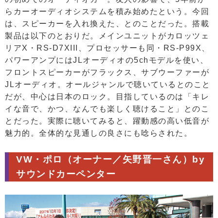
らカーオーディオシステムを積み始めたという。今回
は、スピーカーを入れ換えた、とのことだった。搭載
製品は以下のとおりだ。メインユニットがカロッツェ
リアX・RS-D7XIII、プロセッサーも同・RS-P99X、
パワーアンプにはJLオーディオの5chモデルを使い、
フロントスピーカーがフラックス、サブウーファーが
JLオーディオ。オールジャンルで聴いているとのこと
だが、中心は日本のロック。目指しているのは「キレ
イな音で、かつ、なんでも楽しく聴けること」とのこ
とだった。実際に聴いてみると、躍動感の高い低音が
魅力的。全体的な見通しの良さにも唸らされた。
VW・ポロ（オーナー／矢野晋一さん）by
サウンドカーペンター