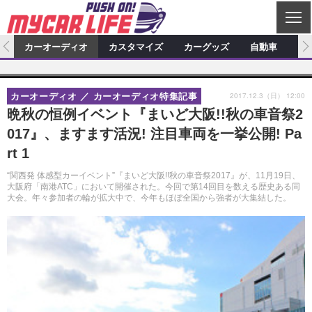
C
L
O
ム
カーオーディオ
カスタマイズ
カーグッズ
自動車
ア
S
カーオーディオ
E
特集記事
新製品情報
カスタマイズ
2017.12.3（日） 12:00
カーオーディオ
カーオーディオ特集記事
プロショップ検索
ショップ訪問記
カスタマイズ特集記事
カスタマイズ新製品情報
カーグッズ
晩秋の恒例イベント『まいど大阪!!秋の車音祭2
017』、ますます活況! 注目車両を一挙公開! Pa
カーオーディオニュース
デモカー製作記
カスタマイズニュース
カーグッズ特集記事
カーグッズ新製品情報
自動車
rt 1
その他
カーグッズニュース
ニュース
試乗記
アクセスランキング
“関西発 体感型カーイベント”『まいど大阪!!秋の車音祭2017』が、11月19日、
大阪府「南港ATC」において開催された。今回で第14回目を数える歴史ある同
スクープ
大会。年々参加者の輪が拡大中で、今年もほぼ全国から強者が大集結した。