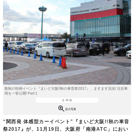
晩秋の恒例イベント『まいど大阪!!秋の車音祭2017』、ますます活況! 注目車
両を一挙公開! Part 1
全 48 枚
拡大写真
“関西発 体感型カーイベント”『まいど大阪!!秋の車音
祭2017』が、11月19日、大阪府「南港ATC」におい