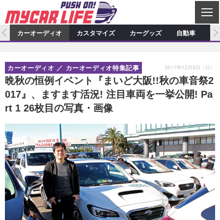
C
L
O
ム
カーオーディオ
カスタマイズ
カーグッズ
自動車
ア
S
カーオーディオ
E
特集記事
新製品情報
カスタマイズ
2017年12月3日（日）
カーオーディオ
カーオーディオ特集記事
プロショップ検索
ショップ訪問記
カスタマイズ特集記事
カスタマイズ新製品情報
カーグッズ
晩秋の恒例イベント『まいど大阪!!秋の車音祭2
017』、ますます活況! 注目車両を一挙公開! Pa
カーオーディオニュース
デモカー製作記
カスタマイズニュース
カーグッズ特集記事
カーグッズ新製品情報
自動車
rt 1 26枚目の写真・画像
その他
カーグッズニュース
ニュース
試乗記
アクセスランキング
スクープ