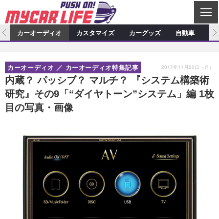
C
L
O
ム
カーオーディオ
カスタマイズ
カーグッズ
自動車
ア
S
カーオーディオ
E
特集記事
新製品情報
カスタマイズ
2017年11月20日（月）
カーオーディオ
カーオーディオ特集記事
プロショップ検索
ショップ訪問記
カスタマイズ特集記事
カスタマイズ新製品情報
カーグッズ
内蔵？ パッシブ？ マルチ？ 『システム構築術
研究』その9「“ダイヤトーン”システム」編 1枚
カーオーディオニュース
デモカー製作記
カスタマイズニュース
カーグッズ特集記事
カーグッズ新製品情報
自動車
目の写真・画像
その他
カーグッズニュース
ニュース
試乗記
アクセスランキング
スクープ