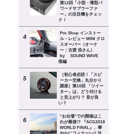
第12回「小型・薄型パ
ワードサブウーファ
ー」の注目機をチェッ
ク！
Pro Shop インストー
ル・レビュー MINI クロ
スオーバー（オーナ
ー：古渡 浩さん）
by SOUND WAVE
後編
［初心者必読！「スピ
ーカー交換」丸分かり
講座］第10回 「ツイー
ター」は、どう付ける
と安上がり？ 音が良
い？
“お台場”での開催はこ
れが最後!? 『ACG2018
WORLD FINAL』、華
やかにフィナーレ!! 注