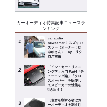
カーオーディオ特集記事ニュースラ
ンキング
car audio
newcomer！ スズキ ハ
スラー（オーナー：ゆ
ゆゆさん） by リク
ロス前編
「イン・カー・リスニ
ング学」入門 Part4「チ
ューニング編」「クロ
スオーバー」を駆使し
てスピーカーの性能を
引き出す！
［低音を制する者はカ
ーオーディオを制す!］