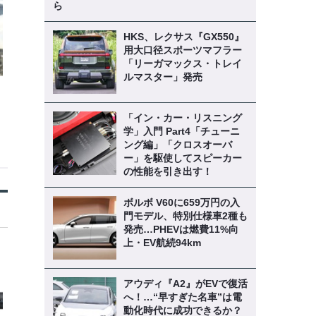
ら
HKS、レクサス『GX550』
用大口径スポーツマフラー
「リーガマックス・トレイ
ルマスター」発売
「イン・カー・リスニング
学」入門 Part4「チューニ
ング編」「クロスオーバ
ー」を駆使してスピーカー
の性能を引き出す！
ボルボ V60に659万円の入
門モデル、特別仕様車2種も
発売…PHEVは燃費11%向
上・EV航続94km
アウディ『A2』がEVで復活
へ！…“早すぎた名車”は電
動化時代に成功できるか？