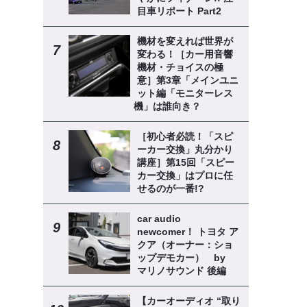
目車リポート Part2
機材を変えれば世界が
変わる！［カー用音響
機材・チョイスの極
意］第3章「メインユニ
ット編「モニターレス
機」は誰向き？
［初心者必読！「スピ
ーカー交換」丸分かり
講座］第15回「スピー
カー交換」はプロに任
せるのが一番!?
car audio
newcomer！ トヨタ ア
クア（オーナー：ショ
ップデモカー） by
マリノサウンド 後編
【カーオーディオ “取り