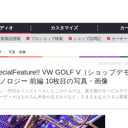
ディオ
カスタマイズ
カ
新製品情報
プロショップ検索
ショップ訪問記
カーオー
事
›
写真・画像
2017年11月19日（
lFeature!! VW GOLF V（ショップデ
ノロジー 前編 10枚目の写真・画像
ン・FDSをインストールしたこのクルマは、東京都のモービルサウ
ーディオはもちろん外装や足まわりなど、さまざまなカスタム要素