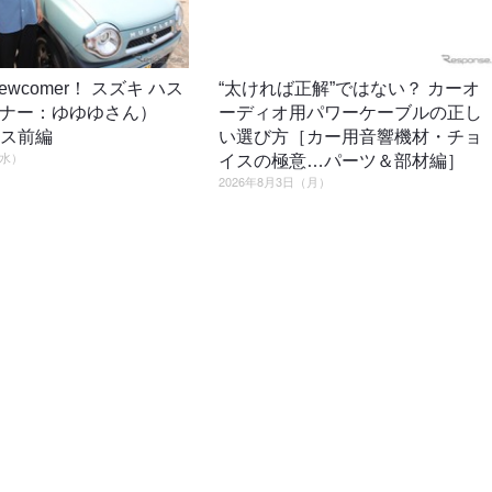
o newcomer！ スズキ ハス
“太ければ正解”ではない？ カーオ
ーナー：ゆゆゆさん）
ーディオ用パワーケーブルの正し
ロス前編
い選び方［カー用音響機材・チョ
（水）
イスの極意…パーツ＆部材編］
2026年8月3日（月）