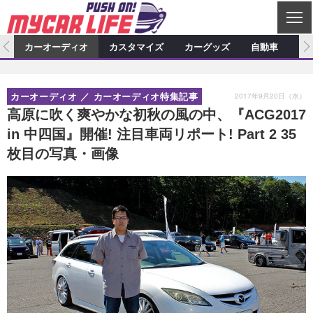
C
L
O
ム
カーオーディオ
カスタマイズ
カーグッズ
自動車
ア
S
カーオーディオ
E
特集記事
新製品情報
カスタマイズ
2017年9月20日（水）
カーオーディオ
カーオーディオ特集記事
プロショップ検索
ショップ訪問記
カスタマイズ特集記事
カスタマイズ新製品情報
カーグッズ
高原に吹く爽やかな初秋の風の中、『ACG2017
in 中四国』開催! 注目車両リポート! Part 2 35
カーオーディオニュース
デモカー製作記
カスタマイズニュース
カーグッズ特集記事
カーグッズ新製品情報
自動車
枚目の写真・画像
その他
カーグッズニュース
ニュース
試乗記
アクセスランキング
スクープ