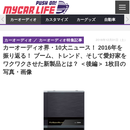
C
L
O
ム
カーオーディオ
カスタマイズ
カーグッズ
自動車
ア
S
カーオーディオ
E
特集記事
新製品情報
カスタマイズ
2016年12月31日（土）
カーオーディオ
カーオーディオ特集記事
プロショップ検索
ショップ訪問記
カスタマイズ特集記事
カスタマイズ新製品情報
カーグッズ
カーオーディオ界・10大ニュース！ 2016年を
振り返る！ ブーム、トレンド、そして愛好家を
カーオーディオニュース
デモカー製作記
カスタマイズニュース
カーグッズ特集記事
カーグッズ新製品情報
自動車
ワクワクさせた新製品とは？ ＜後編＞ 1枚目の
その他
カーグッズニュース
ニュース
試乗記
アクセスランキング
写真・画像
スクープ