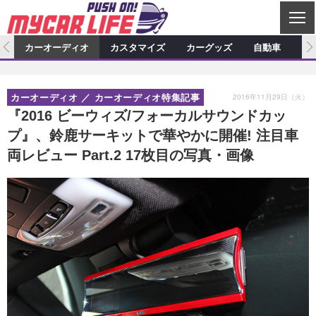
C
L
O
ム
カーオーディオ
カスタマイズ
カーグッズ
自動車
ア
S
カーオーディオ
E
特集記事
新製品情報
カスタマイズ
2016年11月29日（火）
カーオーディオ
カーオーディオ特集記事
プロショップ検索
ショップ訪問記
カスタマイズ特集記事
カスタマイズ新製品情報
カーグッズ
『2016 ビーウィズ/フォーカルサウンドカッ
プ』、鈴鹿サーキットで華やかに開催! 注目車
カーオーディオニュース
デモカー製作記
カスタマイズニュース
カーグッズ特集記事
カーグッズ新製品情報
自動車
両レビュー Part.2 17枚目の写真・画像
その他
カーグッズニュース
ニュース
試乗記
アクセスランキング
スクープ