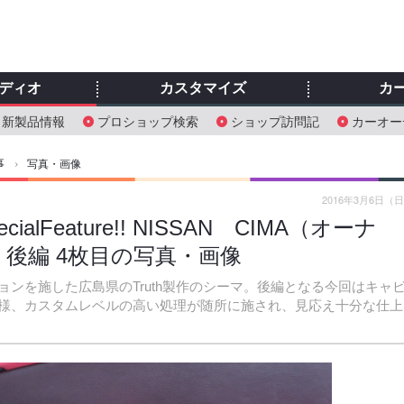
ディオ
カスタマイズ
カ
新製品情報
プロショップ検索
ショップ訪問記
カーオー
事
›
写真・画像
2016年3月6日（
Feature!! NISSAN CIMA（オーナ
h 後編 4枚目の写真・画像
ンを施した広島県のTruth製作のシーマ。後編となる今回はキャ
様、カスタムレベルの高い処理が随所に施され、見応え十分な仕上