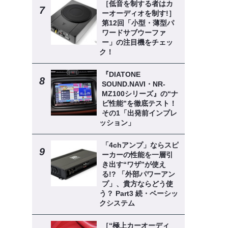
［低音を制する者はカ
ーオーディオを制す!］
第12回「小型・薄型パ
ワードサブウーファ
ー」の注目機をチェッ
ク！
『DIATONE
SOUND.NAVI・NR-
MZ100シリーズ』の“ナ
ビ性能”を徹底テスト！
その1「出発前インプレ
ッション」
「4chアンプ」ならスピ
ーカーの性能を一層引
き出す“ワザ”が使え
る!? 「外部パワーアン
プ」、貴方ならどう使
う？ Part3 続・ベーシッ
クシステム
［“極上カーオーディ