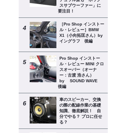
スサブウーファー」に
要注目！
［Pro Shop インストー
ル・レビュー］BMW
X1（小向拓匡さん）by
イングラフ 後編
Pro Shop インストー
ル・レビュー MINI クロ
スオーバー（オーナ
ー：古渡 浩さん）
by SOUND WAVE
後編
車のスピーカー、交換
の際の配線作業の基礎
知識、徹底解説！ 自
分でやる？ プロに任せ
る？