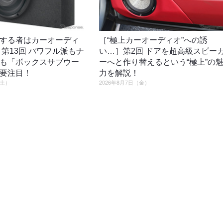
する者はカーオーディ
［“極上カーオーディオ”への誘
］第13回 パワフル派もナ
い…］第2回 ドアを超高級スピー
も「ボックスサブウー
ーへと作り替えるという“極上”の
要注目！
力を解説！
（土）
2026年8月7日（金）