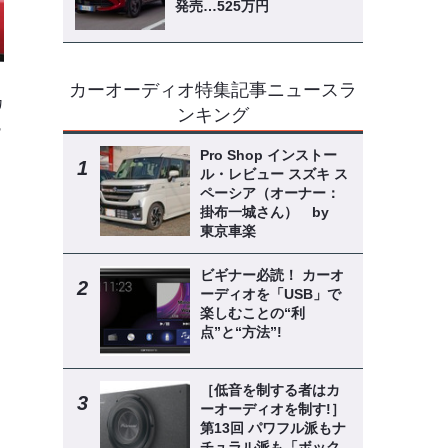
発売…525万円
カーオーディオ特集記事ニュースラ
カ
ンキング
魅
Pro Shop インストー
ル・レビュー スズキ ス
ペーシア（オーナー：
掛布一城さん） by
東京車楽
ビギナー必読！ カーオ
ーディオを「USB」で
楽しむことの“利
点”と“方法”!
［低音を制する者はカ
ーオーディオを制す!］
第13回 パワフル派もナ
チュラル派も「ボック