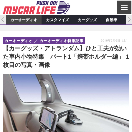
C
L
O
ム
カーオーディオ
カスタマイズ
カーグッズ
自動車
ア
S
カーオーディオ
E
特集記事
新製品情報
カスタマイズ
2016年2月6日（土）
カーオーディオ
カーオーディオ特集記事
プロショップ検索
ショップ訪問記
カスタマイズ特集記事
カスタマイズ新製品情報
カーグッズ
【カーグッズ・アトランダム】ひと工夫が効い
た車内小物特集 パート1「携帯ホルダー編」 1
カーオーディオニュース
デモカー製作記
カスタマイズニュース
カーグッズ特集記事
カーグッズ新製品情報
自動車
枚目の写真・画像
その他
カーグッズニュース
ニュース
試乗記
アクセスランキング
スクープ