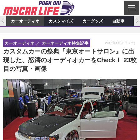
C
L
O
ム
カーオーディオ
カスタマイズ
カーグッズ
自動車
ア
S
カーオーディオ
E
特集記事
新製品情報
カスタマイズ
2016年1月23日（土）
カーオーディオ
カーオーディオ特集記事
プロショップ検索
ショップ訪問記
カスタマイズ特集記事
カスタマイズ新製品情報
カーグッズ
カスタムカーの祭典『東京オートサロン』に出
現した、怒濤のオーディオカーをCheck！ 23枚
カーオーディオニュース
デモカー製作記
カスタマイズニュース
カーグッズ特集記事
カーグッズ新製品情報
自動車
目の写真・画像
その他
カーグッズニュース
ニュース
試乗記
アクセスランキング
スクープ