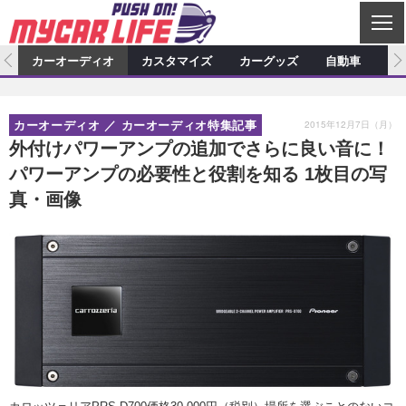
C
L
O
ム
カーオーディオ
カスタマイズ
カーグッズ
自動車
ア
S
カーオーディオ
E
特集記事
新製品情報
カスタマイズ
2015年12月7日（月）
カーオーディオ
カーオーディオ特集記事
プロショップ検索
ショップ訪問記
カスタマイズ特集記事
カスタマイズ新製品情報
カーグッズ
外付けパワーアンプの追加でさらに良い音に！
パワーアンプの必要性と役割を知る 1枚目の写
カーオーディオニュース
デモカー製作記
カスタマイズニュース
カーグッズ特集記事
カーグッズ新製品情報
自動車
真・画像
その他
カーグッズニュース
ニュース
試乗記
アクセスランキング
スクープ